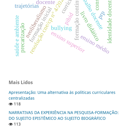
formação continuada
currículo
trabalho docente
resolução cne/cp nº 4/2024
identidade docente
docente
trajetórias
neoliberalismo
formação inicial
prp
livro didático
pibid
saúde e ambiente
precarização
bullying
ensino superior
ensino médio
Mais Lidos
Apresentação: Uma alternativa às políticas curriculares
centralizadas
118
NARRATIVAS DA EXPERIÊNCIA NA PESQUISA-FORMAÇÃO:
DO SUJEITO EPISTÊMICO AO SUJEITO BIOGRÁFICO
113