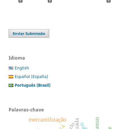
0
0
0
Enviar Submissão
Idioma
English
Español (España)
Português (Brasil)
Palavras-chave
mercantilização
consenso