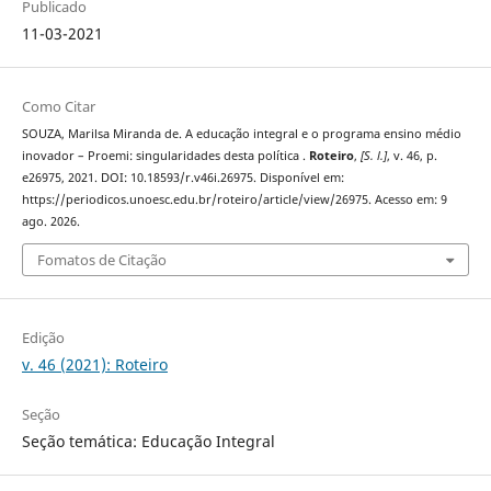
Publicado
11-03-2021
Como Citar
SOUZA, Marilsa Miranda de. A educação integral e o programa ensino médio
inovador – Proemi: singularidades desta política .
Roteiro
,
[S. l.]
, v. 46, p.
e26975, 2021. DOI: 10.18593/r.v46i.26975. Disponível em:
https://periodicos.unoesc.edu.br/roteiro/article/view/26975. Acesso em: 9
ago. 2026.
Fomatos de Citação
Edição
v. 46 (2021): Roteiro
Seção
Seção temática: Educação Integral