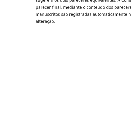
sugerem os dois pareceres equivalentes. A Comi
parecer final, mediante o conteúdo dos parecere
manuscritos são registradas automaticamente n
alteração.