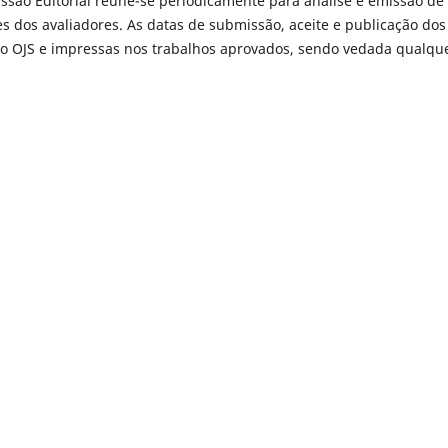
ssão Editorial reúne-se periodicamente para análise e emissão de
s dos avaliadores. As datas de submissão, aceite e publicação dos
o OJS e impressas nos trabalhos aprovados, sendo vedada qualqu