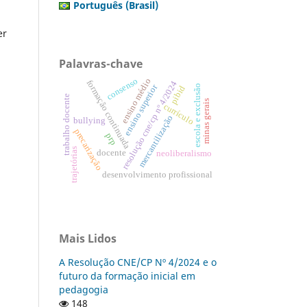
Português (Brasil)
er
Palavras-chave
consenso
ensino médio
formação continuada
resolução cne/cp nº 4/2024
ensino superior
escola e exclusão
pibid
trabalho docente
minas gerais
currículo
mercantilização
bullying
precarização
prp
trajetórias
docente
neoliberalismo
desenvolvimento profissional
Mais Lidos
A Resolução CNE/CP Nº 4/2024 e o
futuro da formação inicial em
pedagogia
148