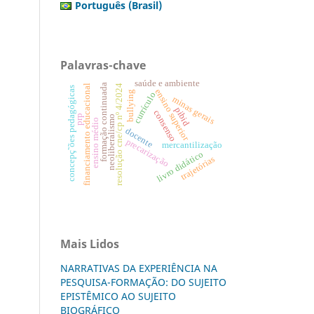
Português (Brasil)
Palavras-chave
saúde e ambiente
formação continuada
financiamento educacional
resolução cne/cp nº 4/2024
concepç˜ões pedagógicas
ensino superior
bullying
currículo
minas gerais
pibid
consenso
prp
neoliberalismo
ensino médio
docente
precarização
mercantilização
livro didático
trajetórias
Mais Lidos
NARRATIVAS DA EXPERIÊNCIA NA
PESQUISA-FORMAÇÃO: DO SUJEITO
EPISTÊMICO AO SUJEITO
BIOGRÁFICO