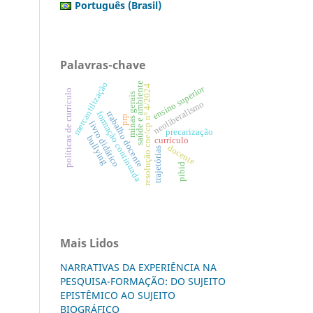
Português (Brasil)
Palavras-chave
mercantilização
saúde e ambiente
resolução cne/cp nº 4/2024
ensino superior
políticas de currículo
minas gerais
neoliberalismo
trabalho docente
formação continuada
prp
livro didático
precarização
bullying
currículo
docente
trajetórias
pibid
Mais Lidos
NARRATIVAS DA EXPERIÊNCIA NA
PESQUISA-FORMAÇÃO: DO SUJEITO
EPISTÊMICO AO SUJEITO
BIOGRÁFICO