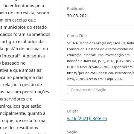
s são enfrentados pelo
Publicado
eio de entrevista, sendo
30-03-2021
uam em escolas que
s municípios do estado
s dados foram submetidos
Como Citar
 artigo, resultados da
SOUZA, Maria das Graças de; CASTRO, Rafa
da gestão de pessoas no
Fonseca de. Desafios do diretor escolar na
 Integral”. A pesquisa
educação integral: uma investigação em
Rondônia.
Roteiro
,
[S. l.]
, v. 46, p. e26705, 
o baseado no
DOI: 10.18593/r.v46i.26705. Disponível em:
ativa e que ambas as
https://periodicos.unoesc.edu.br/roteiro/a
nça no paradigma das
view/26705. Acesso em: 7 ago. 2026.
 relação à gestão de
Fomatos de Citação
das passam por situações
 servidores e o
erárquicos que estão
Edição
incipalmente, quanto à
v. 46 (2021): Roteiro
 o que, de certa forma,
ance dos resultados
Seção