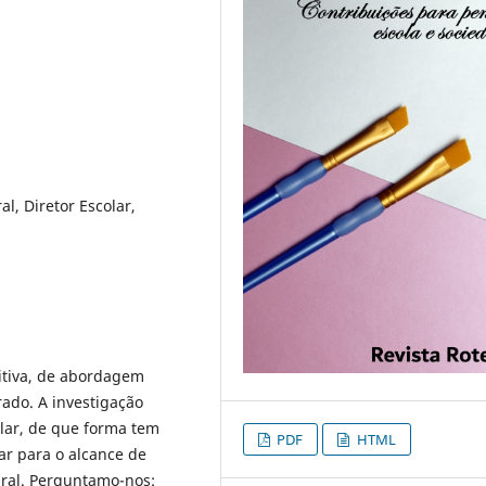
l, Diretor Escolar,
itiva, de abordagem
rado. A investigação
olar, de que forma tem
PDF
HTML
ar para o alcance de
gral. Perguntamo-nos: