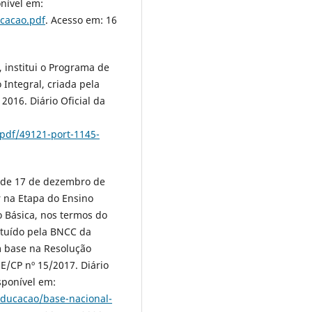
onível em:
ucacao.pdf
. Acesso em: 16
, institui o Programa de
ntegral, criada pela
2016. Diário Oficial da
pdf/49121-port-1145-
, de 17 de dezembro de
r na Etapa do Ensino
 Básica, nos termos do
ituído pela BNCC da
m base na Resolução
/CP nº 15/2017. Diário
isponível em:
educacao/base-nacional-