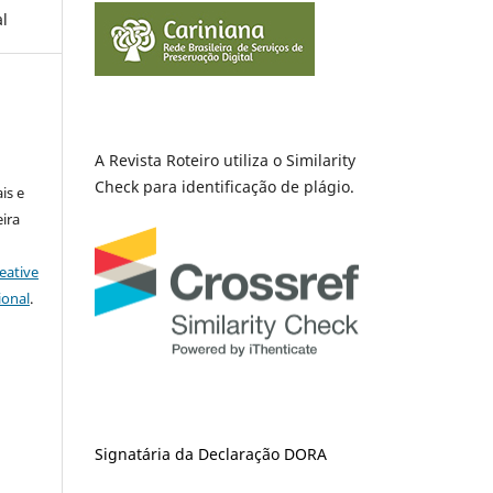
al
A Revista Roteiro utiliza o Similarity
Check para identificação de plágio.
is e
ira
eative
ional
.
Signatária da Declaração DORA