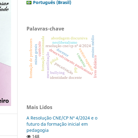
Português (Brasil)
Palavras-chave
ensino médio
formação continuada
abordagem discursiva
formação de professores
neoliberalismo
currículo
resolução cne/cp nº 4/2024
minas gerais
docente
ensino superior
desenvolvimento profissional
mercantilização
consenso
livro didático
pibid
precarização
prp
bullying
identidade docente
Mais Lidos
A Resolução CNE/CP Nº 4/2024 e o
futuro da formação inicial em
pedagogia
148