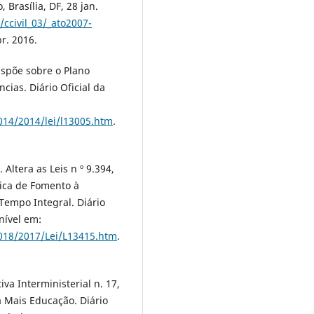
 Brasília, DF, 28 jan.
/ccivil_03/_ato2007-
r. 2016.
ispõe sobre o Plano
cias. Diário Oficial da
2014/2014/lei/l13005.htm
.
 Altera as Leis n º 9.394,
ítica de Fomento à
empo Integral. Diário
onível em:
2018/2017/Lei/L13415.htm
.
va Interministerial n. 17,
a Mais Educação. Diário