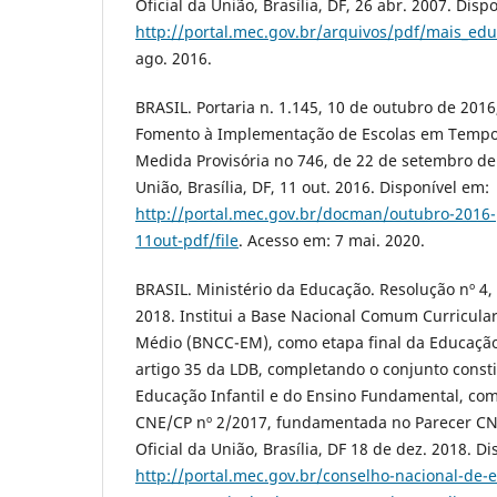
Oficial da União, Brasília, DF, 26 abr. 2007. Disp
http://portal.mec.gov.br/arquivos/pdf/mais_ed
ago. 2016.
BRASIL. Portaria n. 1.145, 10 de outubro de 2016
Fomento à Implementação de Escolas em Tempo I
Medida Provisória no 746, de 22 de setembro de 
União, Brasília, DF, 11 out. 2016. Disponível em:
http://portal.mec.gov.br/docman/outubro-2016-
11out-pdf/file
. Acesso em: 7 mai. 2020.
BRASIL. Ministério da Educação. Resolução nº 4
2018. Institui a Base Nacional Comum Curricula
Médio (BNCC-EM), como etapa final da Educação
artigo 35 da LDB, completando o conjunto const
Educação Infantil e do Ensino Fundamental, co
CNE/CP nº 2/2017, fundamentada no Parecer CNE
Oficial da União, Brasília, DF 18 de dez. 2018. D
http://portal.mec.gov.br/conselho-nacional-de-