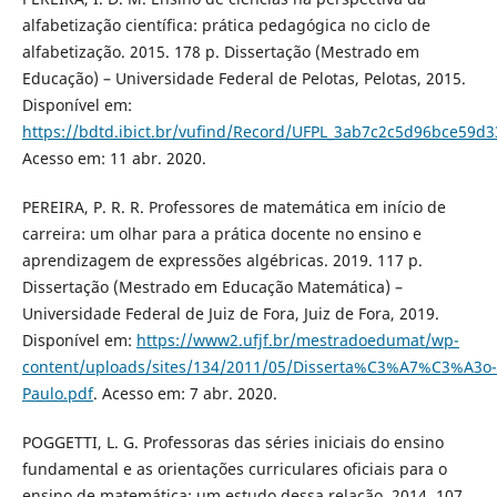
alfabetização científica: prática pedagógica no ciclo de
alfabetização. 2015. 178 p. Dissertação (Mestrado em
Educação) – Universidade Federal de Pelotas, Pelotas, 2015.
Disponível em:
https://bdtd.ibict.br/vufind/Record/UFPL_3ab7c2c5d96bce59d
Acesso em: 11 abr. 2020.
PEREIRA, P. R. R. Professores de matemática em início de
carreira: um olhar para a prática docente no ensino e
aprendizagem de expressões algébricas. 2019. 117 p.
Dissertação (Mestrado em Educação Matemática) –
Universidade Federal de Juiz de Fora, Juiz de Fora, 2019.
Disponível em:
https://www2.ufjf.br/mestradoedumat/wp-
content/uploads/sites/134/2011/05/Disserta%C3%A7%C3%A3o-
Paulo.pdf
. Acesso em: 7 abr. 2020.
POGGETTI, L. G. Professoras das séries iniciais do ensino
fundamental e as orientações curriculares oficiais para o
ensino de matemática: um estudo dessa relação. 2014. 107