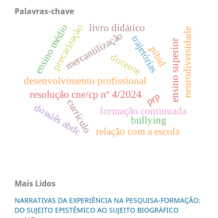
Palavras-chave
ensino médio
precarização
livro didático
neurodiversidade
mercantilização
trajetórias
ensino superior
pibid
docente
desenvolvimento profissional
resolução cne/cp nº 4/2024
prp
currículo
dossiês abdc
formação continuada
bullying
relação com a escola
Mais Lidos
NARRATIVAS DA EXPERIÊNCIA NA PESQUISA-FORMAÇÃO:
DO SUJEITO EPISTÊMICO AO SUJEITO BIOGRÁFICO