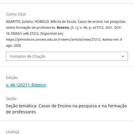
Como Citar
AGAPITO, Juliano; HOBOLD, Márcia de Souza. Casos de ensino nas pesquisas
sobre formação de professores.
Roteiro
,
[S. l.]
, v. 46, p. e27212, 2021. DOI:
10.18593/r.v46.27212. Disponível em:
https://periodicos.unoesc.edu.br/roteiro/article/view/27212. Acesso em: 8
ago. 2026.
Fomatos de Citação
Edição
v. 46 (2021): Roteiro
Seção
Seção temática: Casos de Ensino na pesquisa e na formação
de professores
Licença