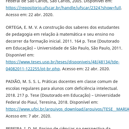
Federal de São Carlos, São Carlos, 2005. Disponível em:
https://repositorio.ufscar.br/handle/ufscar/2324?show=full
.
Acesso em: 22 abr. 2020.
ORTEGA, E. M. V. A construção dos saberes dos estudantes
de pedagogia em relação à matemática e seu ensino no
decorrer da formação inicial. 2011. 164 p. Tese (Doutorado
em Educação) – Universidade de São Paulo, São Paulo, 2011.
Disponível em:
https://www.teses.usp.br/teses/disponiveis/48/48134/tde-
04082011-122255/pt-br.php
. Acesso em: 22 abr. 2020.
PAIXÃO, M. S. S. L. Práticas docentes em classe comum de
escolas regulares para alunos com deficiência intelectual.
2018. 217 p. Tese (Doutorado em Educação) – Universidade
Federal do Piauí, Teresina, 2018. Disponível em:
https://www.ufpi.br/arquivos_download/arquivos/TESE__MA
Acesso em: 7 abr. 2020.
PEREIRA, I. D. M. Ensino de ciências na perspectiva da