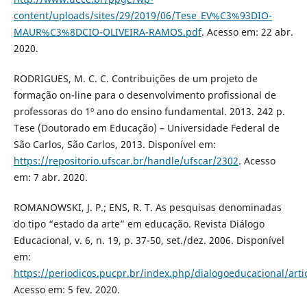
content/uploads/sites/29/2019/06/Tese_EV%C3%93DIO-
MAUR%C3%8DCIO-OLIVEIRA-RAMOS.pdf
. Acesso em: 22 abr.
2020.
RODRIGUES, M. C. C. Contribuições de um projeto de
formação on-line para o desenvolvimento profissional de
professoras do 1º ano do ensino fundamental. 2013. 242 p.
Tese (Doutorado em Educação) – Universidade Federal de
São Carlos, São Carlos, 2013. Disponível em:
https://repositorio.ufscar.br/handle/ufscar/2302
. Acesso
em: 7 abr. 2020.
ROMANOWSKI, J. P.; ENS, R. T. As pesquisas denominadas
do tipo “estado da arte” em educação. Revista Diálogo
Educacional, v. 6, n. 19, p. 37-50, set./dez. 2006. Disponível
em:
https://periodicos.pucpr.br/index.php/dialogoeducacional/arti
Acesso em: 5 fev. 2020.