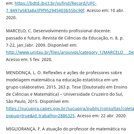
em:
https://bdtd.ibict.br/vufind/Record/UFC-
7_8497a583a8a3f9f952945403b55bc90f
. Acesso em: 10 abr.
2020.
MARCELO, C. Desenvolvimento profissional docente:
passado e futuro. Revista de Ciências da Educação, n. 8, p.
7-22, jan./abr. 2009. Disponível em:
http://www.unitau.br/files/arquivos/category_1/MARCELO___D
Acesso em: 5 fev. 2020.
MENDONÇA, L. O. Reflexões e ações de professores sobre
modelagem matemática na educação estatística em um
grupo colaborativo. 2015. 263 p. Tese (Doutorado em Ensino
de Ciências e Matemática) – Universidade Cruzeiro do Sul,
São Paulo, 2015. Disponível em:
https://sucupira.capes.gov.br/sucupira/public/consultas/cole
popup=true&id_trabalho=2886325
. Acesso em: 22 abr. 2020.
MIGLIORANÇA, F. A atuação do professor de matemática na