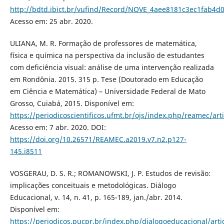
http://bdtd.ibict.br/vufind/Record/NOVE_4aee8181c3ec1fab4
Acesso em: 25 abr. 2020.
ULIANA, M. R. Formação de professores de matemática,
física e química na perspectiva da inclusão de estudantes
com deficiência visual: análise de uma intervenção realizada
em Rondônia. 2015. 315 p. Tese (Doutorado em Educação
em Ciência e Matemática) – Universidade Federal de Mato
Grosso, Cuiabá, 2015. Disponível em:
https://periodicoscientificos.ufmt.br/ojs/index.php/reamec/art
Acesso em: 7 abr. 2020. DOI:
https://doi.org/10.26571/REAMEC.a2019.v7.n2.p127-
145.i8511
VOSGERAU, D. S. R.; ROMANOWSKI, J. P. Estudos de revisão:
implicações conceituais e metodológicas. Diálogo
Educacional, v. 14, n. 41, p. 165-189, jan./abr. 2014.
Disponível em:
https://periodicos.pucpr.br/index.php/dialogoeducacional/arti