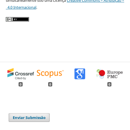
simultaneamente sob uma Licença
Creative Commons – Atribuição –
4.0 Internacional
.
0
0
0
Enviar Submissão