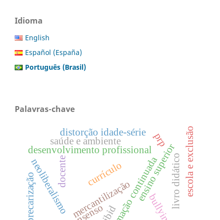
Idioma
English
Español (España)
Português (Brasil)
Palavras-chave
escola e exclusão
distorção idade-série
prp
saúde e ambiente
ensino superior
desenvolvimento profissional
livro didático
formação continuada
docente
neoliberalismo
currículo
precarização
mercantilização
bullying
consenso
pibid