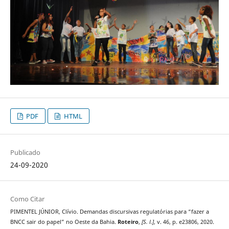
PDF
HTML
Publicado
24-09-2020
Como Citar
PIMENTEL JÚNIOR, Clívio. Demandas discursivas regulatórias para “fazer a
BNCC sair do papel” no Oeste da Bahia.
Roteiro
,
[S. l.]
, v. 46, p. e23806, 2020.