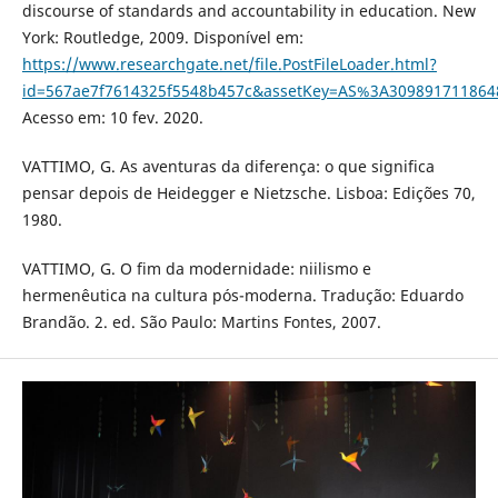
discourse of standards and accountability in education. New
York: Routledge, 2009. Disponível em:
https://www.researchgate.net/file.PostFileLoader.html?
id=567ae7f7614325f5548b457c&assetKey=AS%3A30989171186
Acesso em: 10 fev. 2020.
VATTIMO, G. As aventuras da diferença: o que significa
pensar depois de Heidegger e Nietzsche. Lisboa: Edições 70,
1980.
VATTIMO, G. O fim da modernidade: niilismo e
hermenêutica na cultura pós-moderna. Tradução: Eduardo
Brandão. 2. ed. São Paulo: Martins Fontes, 2007.