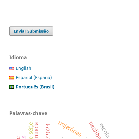
Enviar Submissão
Idioma
English
Español (España)
Português (Brasil)
Palavras-chave
trajetórias
neoliberalismo