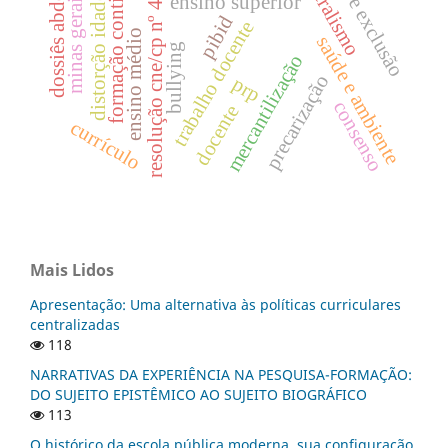
escola e exclusão
formação continuada
distorção idade-série
resolução cne/cp nº 4/2024
minas gerais
ensino superior
dossiês abdc
pibid
trabalho docente
ensino médio
saúde e ambiente
bullying
mercantilização
precarização
prp
consenso
docente
currículo
Mais Lidos
Apresentação: Uma alternativa às políticas curriculares
centralizadas
118
NARRATIVAS DA EXPERIÊNCIA NA PESQUISA-FORMAÇÃO:
DO SUJEITO EPISTÊMICO AO SUJEITO BIOGRÁFICO
113
O histórico da escola pública moderna, sua configuração