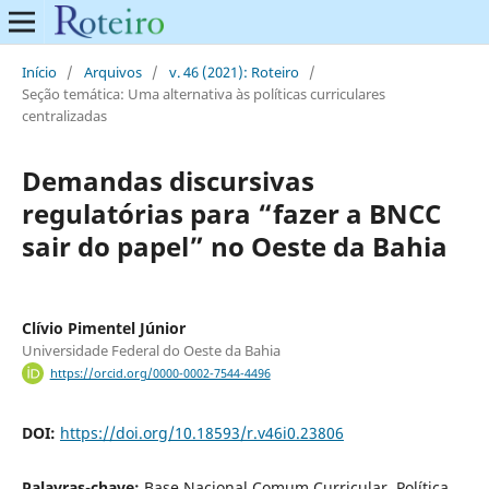
Início
/
Arquivos
/
v. 46 (2021): Roteiro
/
Seção temática: Uma alternativa às políticas curriculares
centralizadas
Demandas discursivas
regulatórias para “fazer a BNCC
sair do papel” no Oeste da Bahia
Clívio Pimentel Júnior
Universidade Federal do Oeste da Bahia
https://orcid.org/0000-0002-7544-4496
DOI:
https://doi.org/10.18593/r.v46i0.23806
Palavras-chave:
Base Nacional Comum Curricular, Política