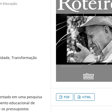
m Educação.
cidade, Transformação
amentado em uma pesquisa
PDF
HTML
amento educacional de
e os pressupostos