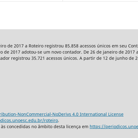
eiro de 2017 a Roteiro registrou 85.858 acessos únicos em seu Co
iro de 2017 adotou-se um novo contador. De 26 de janeiro de 2017 a
tador registrou 35.721 acessos únicos. A partir de 12 de junho de 
ibution-NonCommercial-NoDerivs 4.0 International License
odicos.unoesc.edu.br/roteiro
.
s às concedidas no âmbito desta licença em
https://periodicos.unoe