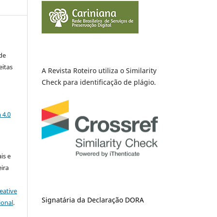
de
eitas
A Revista Roteiro utiliza o Similarity
Check para identificação de plágio.
a
 4.0
is e
ira
eative
Signatária da Declaração DORA
ional
.