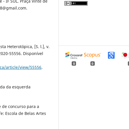
 - IF SUL. Praça Vinte de
968@gmail.com.
ta Heterotópica, [S. l.], v.
-2020-55556. Disponível
0
0
ca/article/view/55556
.
ada da esquerda
se de concurso para a
fe: Escola de Belas Artes