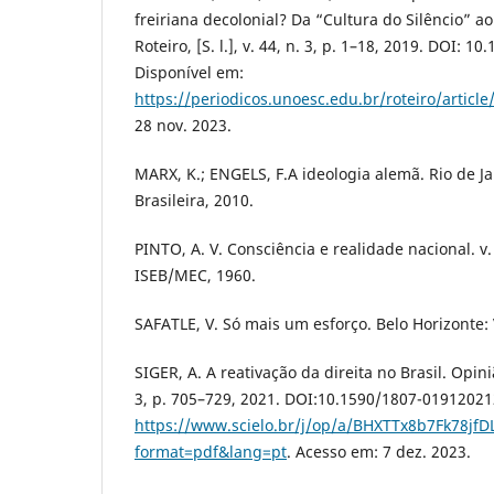
freiriana decolonial? Da “Cultura do Silêncio” ao
Roteiro, [S. l.], v. 44, n. 3, p. 1–18, 2019. DOI: 1
Disponível em:
https://periodicos.unoesc.edu.br/roteiro/articl
28 nov. 2023.
MARX, K.; ENGELS, F.A ideologia alemã. Rio de Jan
Brasileira, 2010.
PINTO, A. V. Consciência e realidade nacional. v. 
ISEB/MEC, 1960.
SAFATLE, V. Só mais um esforço. Belo Horizonte: 
SIGER, A. A reativação da direita no Brasil. Opinião
3, p. 705–729, 2021. DOI:10.1590/1807-01912021
https://www.scielo.br/j/op/a/BHXTTx8b7Fk78jfD
format=pdf&lang=pt
. Acesso em: 7 dez. 2023.