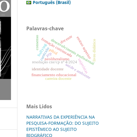
Português (Brasil)
Palavras-chave
docente
consenso
ensino superior
formação continuada
desenvolvimento profissional
livro didático
bullying
currículo
pibid
prp
neoliberalismo
trajetórias
resolução cne/cp nº 4/2024
saúde e ambiente
identidade docente
financiamento educacional
carreira docente
Mais Lidos
NARRATIVAS DA EXPERIÊNCIA NA
PESQUISA-FORMAÇÃO: DO SUJEITO
EPISTÊMICO AO SUJEITO
BIOGRÁFICO