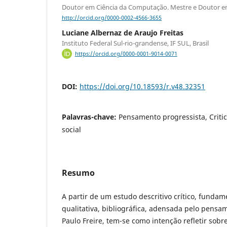
Doutor em Ciência da Computação. Mestre e Doutor e
http://orcid.org/0000-0002-4566-3655
Luciane Albernaz de Araujo Freitas
Instituto Federal Sul-rio-grandense, IF SUL, Brasil
https://orcid.org/0000-0001-9014-0071
DOI:
https://doi.org/10.18593/r.v48.32351
Palavras-chave:
Pensamento progressista, Criti
social
Resumo
A partir de um estudo descritivo crítico, fund
qualitativa, bibliográfica, adensada pelo pens
Paulo Freire, tem-se como intenção refletir sobr