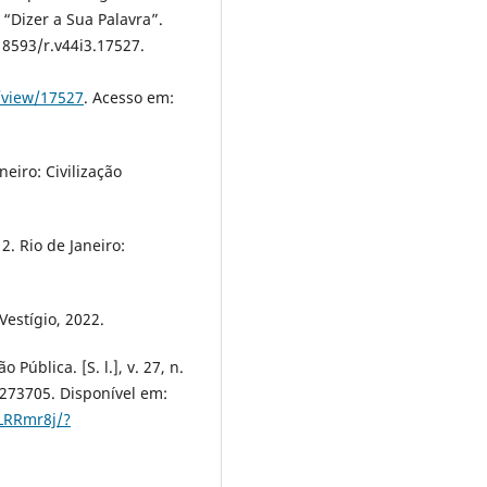
 “Dizer a Sua Palavra”.
0.18593/r.v44i3.17527.
e/view/17527
. Acesso em:
eiro: Civilização
2. Rio de Janeiro:
Vestígio, 2022.
 Pública. [S. l.], v. 27, n.
273705. Disponível em:
LRRmr8j/?