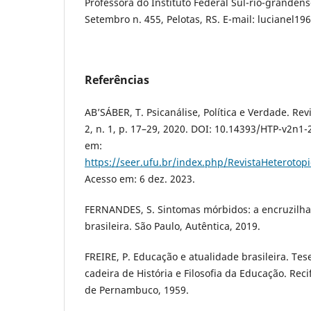
Professora do Instituto Federal Sul-rio-grandense
Setembro n. 455, Pelotas, RS. E-mail: lucianel1
Referências
AB’SÁBER, T. Psicanálise, Política e Verdade. Revis
2, n. 1, p. 17–29, 2020. DOI: 10.14393/HTP-v2n1
em:
https://seer.ufu.br/index.php/RevistaHeterotopi
Acesso em: 6 dez. 2023.
FERNANDES, S. Sintomas mórbidos: a encruzilh
brasileira. São Paulo, Autêntica, 2019.
FREIRE, P. Educação e atualidade brasileira. Te
cadeira de História e Filosofia da Educação. Reci
de Pernambuco, 1959.