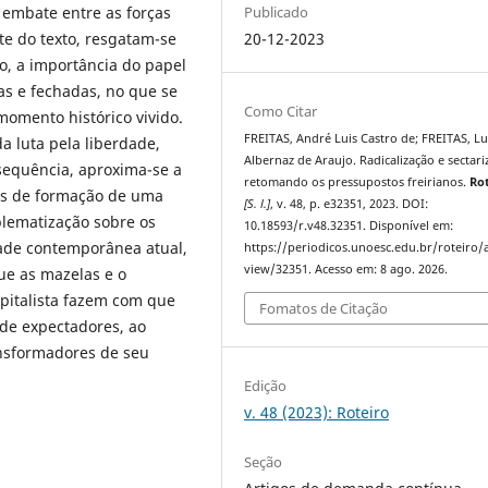
 embate entre as forças
Publicado
te do texto, resgatam-se
20-12-2023
o, a importância do papel
s e fechadas, no que se
Como Citar
momento histórico vivido.
FREITAS, André Luis Castro de; FREITAS, L
a luta pela liberdade,
Albernaz de Araujo. Radicalização e sectari
 sequência, aproxima-se a
retomando os pressupostos freirianos.
Ro
sos de formação de uma
[S. l.]
, v. 48, p. e32351, 2023. DOI:
oblematização sobre os
10.18593/r.v48.32351. Disponível em:
dade contemporânea atual,
https://periodicos.unoesc.edu.br/roteiro/a
view/32351. Acesso em: 8 ago. 2026.
ue as mazelas e o
apitalista fazem com que
Fomatos de Citação
de expectadores, ao
ransformadores de seu
Edição
v. 48 (2023): Roteiro
Seção