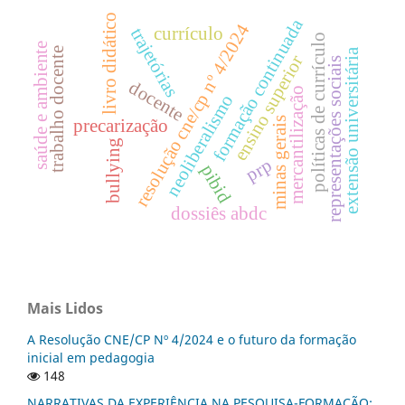
livro didático
formação continuada
resolução cne/cp nº 4/2024
currículo
trajetórias
políticas de currículo
saúde e ambiente
trabalho docente
extensão universitária
ensino superior
representações sociais
docente
mercantilização
neoliberalismo
minas gerais
precarização
bullying
prp
pibid
dossiês abdc
Mais Lidos
A Resolução CNE/CP Nº 4/2024 e o futuro da formação
inicial em pedagogia
148
NARRATIVAS DA EXPERIÊNCIA NA PESQUISA-FORMAÇÃO: