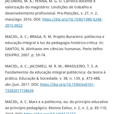
JACOMINI, M. A.; PENNA, M. G. O. Carreira docente e
valorização do magistério: condições de trabalho e
desenvolvimento profissional. Pro-Posições, v. 27, n. 2,
maio/ago. 2016. DOI:
https://doi.org/10.1590/1980-6248-
2015-0022
MACIEL, A. C.; BRAGA, R. M. Projeto Burareiro: politecnia e
educação integral à luz da pedagogia histórico-crítica. In:
SANTOS, N. Alinhavos em ciências humanas. Porto Velho:
EDUFRO, 2007. p. 59-74.
MACIEL, A. C.; JACOMELI, M. R. M.; BRASILEIRO, T. S. A.
Fundamentos da educação integral politécnica: da teoria à
prática. Educação & Sociedade, v. 38, n. 139, p. 473-488,
abr./jun. 2017. DOI:
https://doi.org/10.1590/es0101-
73302017158639
MACIEL, A. C. Marx e a politecnia, ou: do princípio educativo
ao princípio pedagógico. Revista Exitus, v. 2, n. 2, p. 85-110,
2018. DOI:
https://doi.org/10.24065/2237-