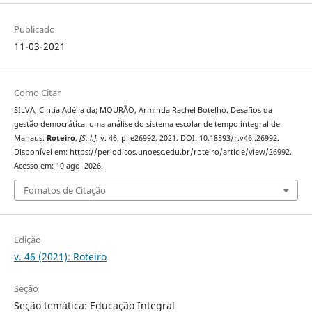
Publicado
11-03-2021
Como Citar
SILVA, Cintia Adélia da; MOURÃO, Arminda Rachel Botelho. Desafios da
gestão democrática: uma análise do sistema escolar de tempo integral de
Manaus.
Roteiro
,
[S. l.]
, v. 46, p. e26992, 2021. DOI: 10.18593/r.v46i.26992.
Disponível em: https://periodicos.unoesc.edu.br/roteiro/article/view/26992.
Acesso em: 10 ago. 2026.
Fomatos de Citação
Edição
v. 46 (2021): Roteiro
Seção
Seção temática: Educação Integral