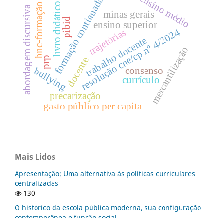
ensino médio
formação continuada
livro didático
bnc-formação
abordagem discursiva
minas gerais
pibid
ensino superior
resolução cne/cp nº 4/2024
trajetórias
trabalho docente
mercantilização
prp
docente
bullying
consenso
currículo
precarização
gasto público per capita
Mais Lidos
Apresentação: Uma alternativa às políticas curriculares
centralizadas
130
O histórico da escola pública moderna, sua configuração
contemporânea e função social