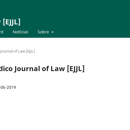
 [EJJL]
nt
Notícias
Sobre
 Journal of Law [EJJL]
idico Journal of Law [EJJL]
-06-2019