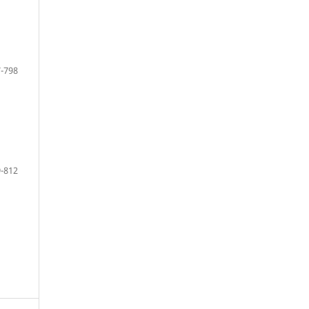
-798
-812