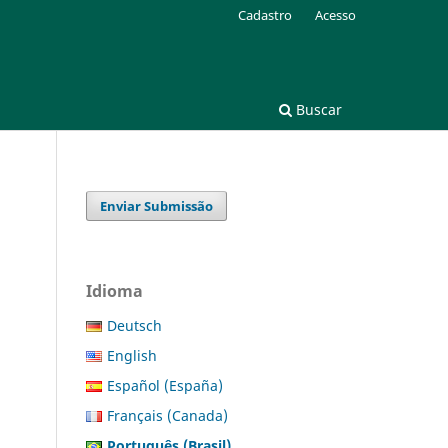
Cadastro
Acesso
Buscar
Enviar Submissão
Idioma
Deutsch
English
Español (España)
Français (Canada)
Português (Brasil)