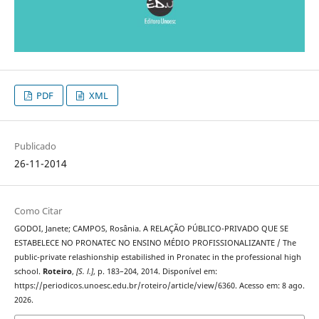
PDF
XML
Publicado
26-11-2014
Como Citar
GODOI, Janete; CAMPOS, Rosânia. A RELAÇÃO PÚBLICO-PRIVADO QUE SE
ESTABELECE NO PRONATEC NO ENSINO MÉDIO PROFISSIONALIZANTE / The
public-private relashionship estabilished in Pronatec in the professional high
school.
Roteiro
,
[S. l.]
, p. 183–204, 2014. Disponível em:
https://periodicos.unoesc.edu.br/roteiro/article/view/6360. Acesso em: 8 ago.
2026.