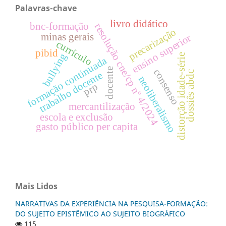
Palavras-chave
livro didático
bnc-formação
resolução cne/cp nº 4/2024
precarização
minas gerais
ensino superior
currículo
pibid
bullying
distorção idade-série
formação continuada
docente
consenso
dossiês abdc
trabalho docente
neoliberalismo
prp
mercantilização
escola e exclusão
gasto público per capita
Mais Lidos
NARRATIVAS DA EXPERIÊNCIA NA PESQUISA-FORMAÇÃO:
DO SUJEITO EPISTÊMICO AO SUJEITO BIOGRÁFICO
115