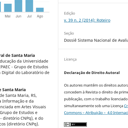
Edição
v. 39 n. 2 (2014): Roteiro
Seção
Dossiê Sistema Nacional de Aval
al de Santa Maria
Licença
ducação da Universidade
EPAEC - Grupo de Estudos
 Digital do Laboratório de
Declaração de Direito Autoral
Os autores mantêm os direitos autora
e Santa Maria
concedem à Revista o direito de prime
de Santa Maria, RS,
publicação, com o trabalho licenciado
a Informação e da
simultaneamente sob uma Licença
Cr
nciada em Artes Visuais
 Grupo de Estudos e
Commons – Atribuição – 4.0 Internac
 diretório CNPq), e do
os (diretório CNPq).