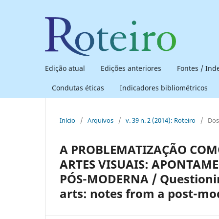
Edição atual
Edições anteriores
Fontes / In
Condutas éticas
Indicadores bibliométricos
Início
/
Arquivos
/
v. 39 n. 2 (2014): Roteiro
/
Dos
A PROBLEMATIZAÇÃO COMO
ARTES VISUAIS: APONTAME
PÓS-MODERNA / Questioning 
arts: notes from a post-mo