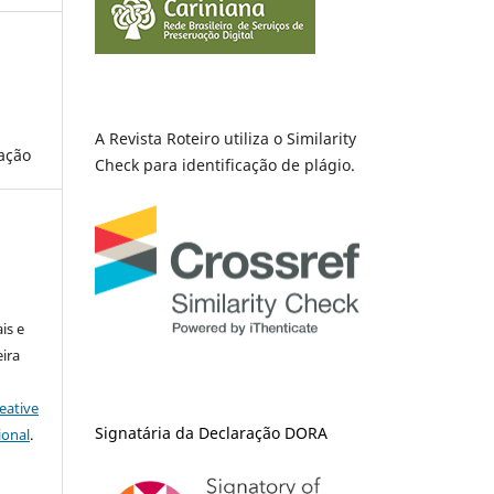
A Revista Roteiro utiliza o Similarity
iação
Check para identificação de plágio.
is e
ira
eative
Signatária da Declaração DORA
ional
.