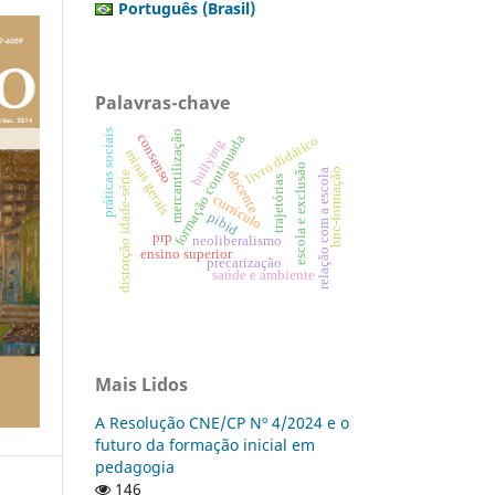
Português (Brasil)
Palavras-chave
práticas sociais
mercantilização
consenso
formação continuada
livro didático
bullying
minas gerais
escola e exclusão
bnc-formação
relação com a escola
docente
distorção idade-série
trajetórias
currículo
pibid
prp
neoliberalismo
ensino superior
precarização
saúde e ambiente
Mais Lidos
A Resolução CNE/CP Nº 4/2024 e o
futuro da formação inicial em
pedagogia
146