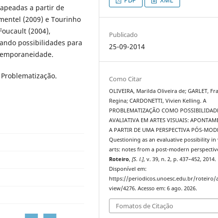
PDF
XML
mapeadas a partir de
imentel (2009) e Tourinho
Foucault (2004),
Publicado
ando possibilidades para
25-09-2014
ntemporaneidade.
 Problematização.
Como Citar
OLIVEIRA, Marilda Oliveira de; GARLET, Fra
Regina; CARDONETTI, Vivien Kelling. A
PROBLEMATIZAÇÃO COMO POSSIBILIDAD
AVALIATIVA EM ARTES VISUAIS: APONTA
A PARTIR DE UMA PERSPECTIVA PÓS-MOD
Questioning as an evaluative possibility in 
arts: notes from a post-modern perspectiv
Roteiro
,
[S. l.]
, v. 39, n. 2, p. 437–452, 2014.
Disponível em:
https://periodicos.unoesc.edu.br/roteiro/a
view/4276. Acesso em: 6 ago. 2026.
Fomatos de Citação