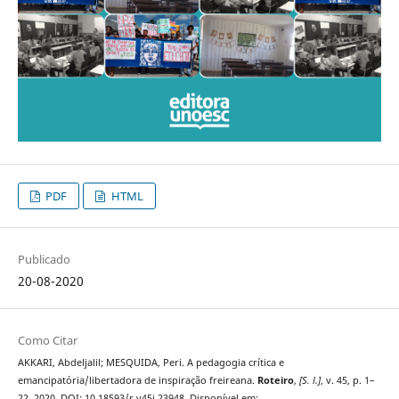
PDF
HTML
Publicado
20-08-2020
Como Citar
AKKARI, Abdeljalil; MESQUIDA, Peri. A pedagogia crítica e
emancipatória/libertadora de inspiração freireana.
Roteiro
,
[S. l.]
, v. 45, p. 1–
22, 2020. DOI: 10.18593/r.v45i.23948. Disponível em: