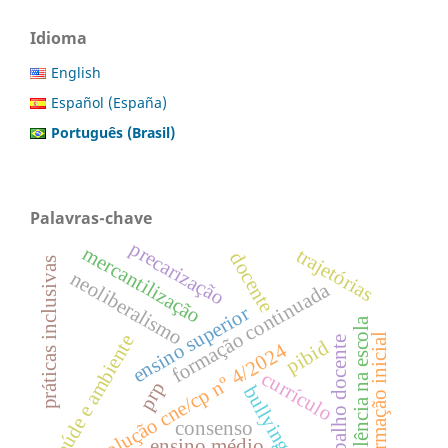
Idioma
English
Español (España)
Português (Brasil)
Palavras-chave
precarização
mercantilização
trajetórias
docente
práticas inclusivas
neoliberalismo
formação continuada
ensino superior
violência na escola
saúde e ambiente
formação inicial
trabalho docente
pibid
resolução cne/cp nº 4/2024
currículo
prp
bullying
consenso
ensino médio