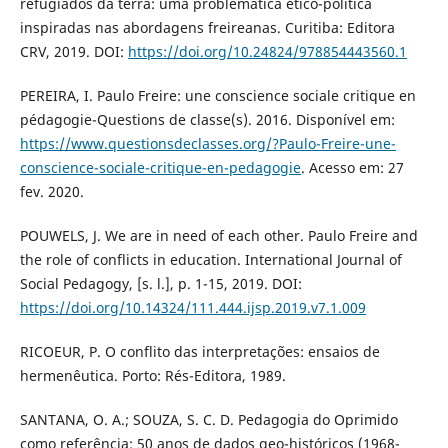
refugiados da terra: uma problemática ético-política
inspiradas nas abordagens freireanas. Curitiba: Editora
CRV, 2019. DOI:
https://doi.org/10.24824/978854443560.1
PEREIRA, I. Paulo Freire: une conscience sociale critique en
pédagogie-Questions de classe(s). 2016. Disponível em:
https://www.questionsdeclasses.org/?Paulo-Freire-une-
conscience-sociale-critique-en-pedagogie
. Acesso em: 27
fev. 2020.
POUWELS, J. We are in need of each other. Paulo Freire and
the role of conflicts in education. International Journal of
Social Pedagogy, [s. l.], p. 1-15, 2019. DOI:
https://doi.org/10.14324/111.444.ijsp.2019.v7.1.009
RICOEUR, P. O conflito das interpretações: ensaios de
hermenêutica. Porto: Rés-Editora, 1989.
SANTANA, O. A.; SOUZA, S. C. D. Pedagogia do Oprimido
como referência: 50 anos de dados geo-históricos (1968-