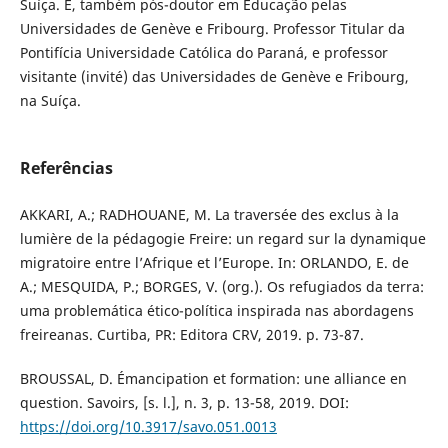
Suíça. É, também pós-doutor em Educação pelas
Universidades de Genève e Fribourg. Professor Titular da
Pontifícia Universidade Católica do Paraná, e professor
visitante (invité) das Universidades de Genève e Fribourg,
na Suíça.
Referências
AKKARI, A.; RADHOUANE, M. La traversée des exclus à la
lumière de la pédagogie Freire: un regard sur la dynamique
migratoire entre l’Afrique et l’Europe. In: ORLANDO, E. de
A.; MESQUIDA, P.; BORGES, V. (org.). Os refugiados da terra:
uma problemática ético-política inspirada nas abordagens
freireanas. Curtiba, PR: Editora CRV, 2019. p. 73-87.
BROUSSAL, D. Émancipation et formation: une alliance en
question. Savoirs, [s. l.], n. 3, p. 13-58, 2019. DOI:
https://doi.org/10.3917/savo.051.0013