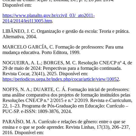
Disponível em:
https://www.planalto.gov.br/ccivil_03/_ato2011-
2014/2014/lei/l13005.htm
.
LIBÂNEO, J. C. Organização e gestão da escola: Teoria e prática.
Alternativa, 2004.
MARCELO GARCÍA, C. Formação de professores: Para uma
mudança educativa. Porto Editora, 1999.
NOGUEIRA, A. L.; BORGES, M. C. Resolução CNE/CP nº 4, de
29 de maio de 2024: Perspectivas para a formação continuada.
Revista Cocar, 23(41), 2025. Disponível em:
https://periodicos.uepa.br/index.php/cocar/article/view/10052
.
NOFFS, N. A.; DUARTE, C. Á. Formação inicial de professores:
uma análise comparativa dos projetos de formação instituídos pelas
Resoluções CNE/CP n.º 2/2015 e n.º 2/2019. Revista e-Curriculum,
22, 1–23. Programa de Pós-Graduação em Educação: Currículo –
PUC-SP. e-ISSN: 1809-3876, 2024.
PARAÍSO, M. A. Currículo e relações de gênero: entre o que se
ensina e o que se pode aprender. Revista Linhas, 17(33), 206–237,
2016. Disponível em: