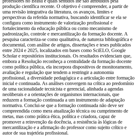
professores no Brasil e quais sentidos lhe são atribuídos pela
produção científica recente. O objetivo é compreender, a partir de
uma revisão integrativa da literatura, os avanços, limites e
perspectivas da referida normativa, buscando identificar se ela se
configura como instrumento de valorização profissional e
fortalecimento da educação pública ou como mecanismo de
padronização, controle e mercantilização da formação docente. A
pesquisa caracteriza-se como qualitativa, de natureza bibliográfica e
documental, com análise de artigos, dissertações e teses publicados
entre 2024 e 2025, localizados em bases como SciELO, Google
Scholar e repositórios institucionais. Os resultados evidenciam que,
embora a Resolução reconheça a centralidade da formação docente
como política pública, ela incorpora dispositivos de monitoramento,
avaliação e regulação que tendem a restringir a autonomia
profissional, a diversidade pedagógica e a articulação entre formação
inicial e continuada. As análises convergem na crítica ao predomínio
de uma racionalidade tecnicista e gerencial, alinhada a agendas
neoliberais e a orientações de organismos internacionais, que
reduzem a formação continuada a um instrumento de adaptação
normativa. Conclui-se que a formação continuada não deve ser
compreendida como mera atualização técnica ou cumprimento de
metas, mas como prática ética, política e criadora, capaz de
promover a reinvenção da docência, a resistência às lógicas de
mercantilização e a afirmação do professor como sujeito crítico e
autor de sua trajetória profissional.