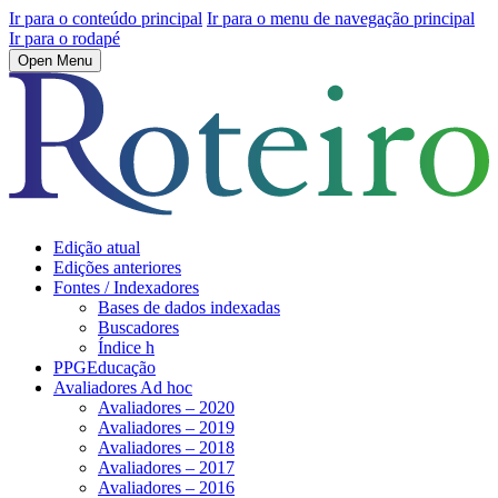
Ir para o conteúdo principal
Ir para o menu de navegação principal
Ir para o rodapé
Open Menu
Edição atual
Edições anteriores
Fontes / Indexadores
Bases de dados indexadas
Buscadores
Índice h
PPGEducação
Avaliadores Ad hoc
Avaliadores – 2020
Avaliadores – 2019
Avaliadores – 2018
Avaliadores – 2017
Avaliadores – 2016