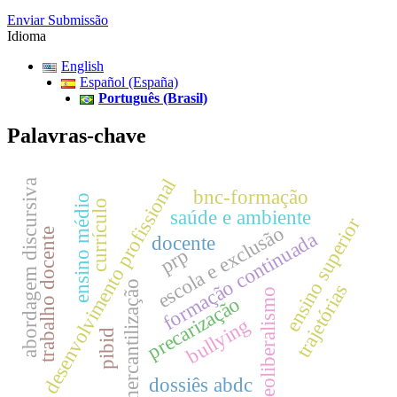
Enviar Submissão
Idioma
English
Español (España)
Português (Brasil)
Palavras-chave
desenvolvimento profissional
abordagem discursiva
bnc-formação
ensino médio
currículo
saúde e ambiente
ensino superior
escola e exclusão
trabalho docente
formação continuada
docente
prp
mercantilização
trajetórias
neoliberalismo
precarização
bullying
pibid
dossiês abdc