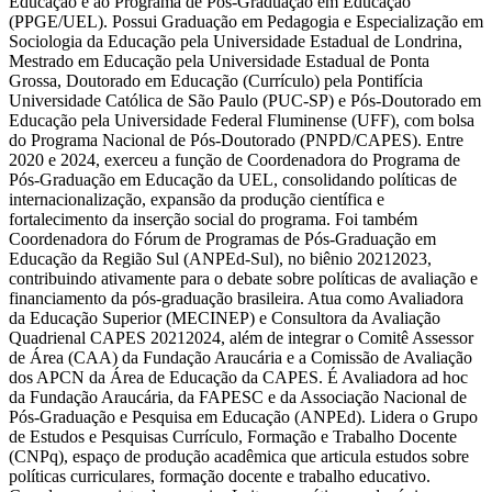
Educação e ao Programa de Pós-Graduação em Educação
(PPGE/UEL). Possui Graduação em Pedagogia e Especialização em
Sociologia da Educação pela Universidade Estadual de Londrina,
Mestrado em Educação pela Universidade Estadual de Ponta
Grossa, Doutorado em Educação (Currículo) pela Pontifícia
Universidade Católica de São Paulo (PUC-SP) e Pós-Doutorado em
Educação pela Universidade Federal Fluminense (UFF), com bolsa
do Programa Nacional de Pós-Doutorado (PNPD/CAPES). Entre
2020 e 2024, exerceu a função de Coordenadora do Programa de
Pós-Graduação em Educação da UEL, consolidando políticas de
internacionalização, expansão da produção científica e
fortalecimento da inserção social do programa. Foi também
Coordenadora do Fórum de Programas de Pós-Graduação em
Educação da Região Sul (ANPEd-Sul), no biênio 20212023,
contribuindo ativamente para o debate sobre políticas de avaliação e
financiamento da pós-graduação brasileira. Atua como Avaliadora
da Educação Superior (MECINEP) e Consultora da Avaliação
Quadrienal CAPES 20212024, além de integrar o Comitê Assessor
de Área (CAA) da Fundação Araucária e a Comissão de Avaliação
dos APCN da Área de Educação da CAPES. É Avaliadora ad hoc
da Fundação Araucária, da FAPESC e da Associação Nacional de
Pós-Graduação e Pesquisa em Educação (ANPEd). Lidera o Grupo
de Estudos e Pesquisas Currículo, Formação e Trabalho Docente
(CNPq), espaço de produção acadêmica que articula estudos sobre
políticas curriculares, formação docente e trabalho educativo.