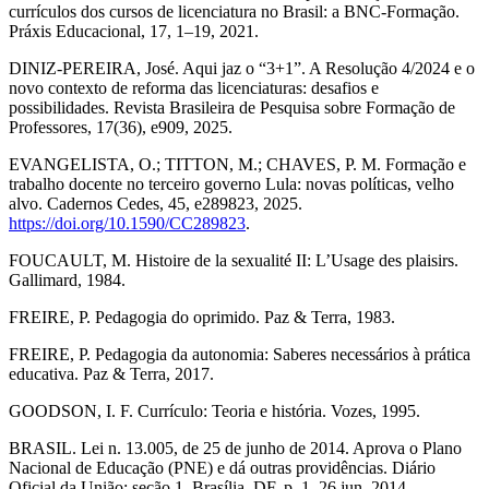
currículos dos cursos de licenciatura no Brasil: a BNC-Formação.
Práxis Educacional, 17, 1–19, 2021.
DINIZ-PEREIRA, José. Aqui jaz o “3+1”. A Resolução 4/2024 e o
novo contexto de reforma das licenciaturas: desafios e
possibilidades. Revista Brasileira de Pesquisa sobre Formação de
Professores, 17(36), e909, 2025.
EVANGELISTA, O.; TITTON, M.; CHAVES, P. M. Formação e
trabalho docente no terceiro governo Lula: novas políticas, velho
alvo. Cadernos Cedes, 45, e289823, 2025.
https://doi.org/10.1590/CC289823
.
FOUCAULT, M. Histoire de la sexualité II: L’Usage des plaisirs.
Gallimard, 1984.
FREIRE, P. Pedagogia do oprimido. Paz & Terra, 1983.
FREIRE, P. Pedagogia da autonomia: Saberes necessários à prática
educativa. Paz & Terra, 2017.
GOODSON, I. F. Currículo: Teoria e história. Vozes, 1995.
BRASIL. Lei n. 13.005, de 25 de junho de 2014. Aprova o Plano
Nacional de Educação (PNE) e dá outras providências. Diário
Oficial da União: seção 1, Brasília, DF, p. 1, 26 jun. 2014.