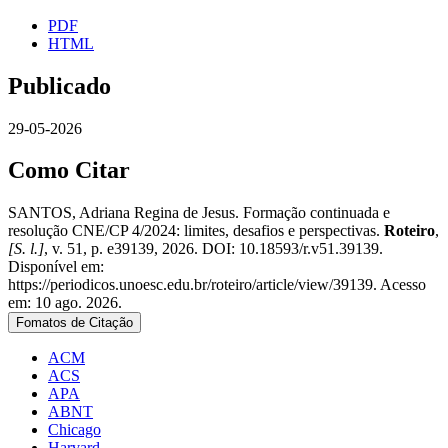
PDF
HTML
Publicado
29-05-2026
Como Citar
SANTOS, Adriana Regina de Jesus. Formação continuada e
resolução CNE/CP 4/2024: limites, desafios e perspectivas.
Roteiro
,
[S. l.]
, v. 51, p. e39139, 2026. DOI: 10.18593/r.v51.39139.
Disponível em:
https://periodicos.unoesc.edu.br/roteiro/article/view/39139. Acesso
em: 10 ago. 2026.
Fomatos de Citação
ACM
ACS
APA
ABNT
Chicago
Harvard