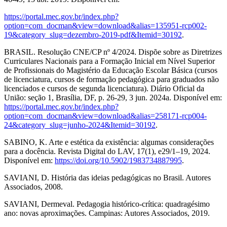
https://portal.mec.gov.br/index.php?
option=com_docman&view=download&alias=135951-rcp002-
19&category_slug=dezembro-2019-pdf&Itemid=30192
.
BRASIL. Resolução CNE/CP nº 4/2024. Dispõe sobre as Diretrizes
Curriculares Nacionais para a Formação Inicial em Nível Superior
de Profissionais do Magistério da Educação Escolar Básica (cursos
de licenciatura, cursos de formação pedagógica para graduados não
licenciados e cursos de segunda licenciatura). Diário Oficial da
União: seção 1, Brasília, DF, p. 26-29, 3 jun. 2024a. Disponível em:
https://portal.mec.gov.br/index.php?
option=com_docman&view=download&alias=258171-rcp004-
24&category_slug=junho-2024&Itemid=30192
.
SABINO, K. Arte e estética da existência: algumas considerações
para a docência. Revista Digital do LAV, 17(1), e29/1–19, 2024.
Disponível em:
https://doi.org/10.5902/1983734887995
.
SAVIANI, D. História das ideias pedagógicas no Brasil. Autores
Associados, 2008.
SAVIANI, Dermeval. Pedagogia histórico-crítica: quadragésimo
ano: novas aproximações. Campinas: Autores Associados, 2019.