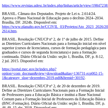
https://www.revistas.udesc.br/index.php/linhas/article/view/198472
BRASIL. Câmara dos Deputados. Projeto de Lei n. 2.614/24.
Aprova o Plano Nacional de Educação para o decênio 2024–2034.
Brasília, DF. 2024b. Disponível em:
https://www.planalto.gov.br/CCIVIL_03/Projetos/Ato_2023_2026/20
2614.htm
.
BRASIL. Resolução CNE/CP nº 2, de 1º de julho de 2015. Define
as Diretrizes Curriculares Nacionais para a formação inicial em nível
superior (cursos de licenciatura, cursos de formação pedagógica para
graduados e cursos de segunda licenciatura) e para a formação
continuada. Diário Oficial da União: seção 1, Brasília, DF, p. 8-12,
2 jul. 2015. Disponível em:
https://portal.mec.gov.br/index.php?
option=com_docman&view=download&alias=136731-rcp002-15-
1&category_slug=dezembro-2019-pdf&Itemid=30192
.
BRASIL. Resolução CNE/CP nº 2, de 20 de dezembro de 2019.
Define as Diretrizes Curriculares Nacionais para a Formação Inicial
de Professores para a Educação Básica e institui a Base Nacional
Comum para a Formação Inicial de Professores da Educação Básica
(BNC-Formação). Diário Oficial da União: seção 1, Brasília, DF, p.
46-49, 15 abr. 2019. Disponível em: