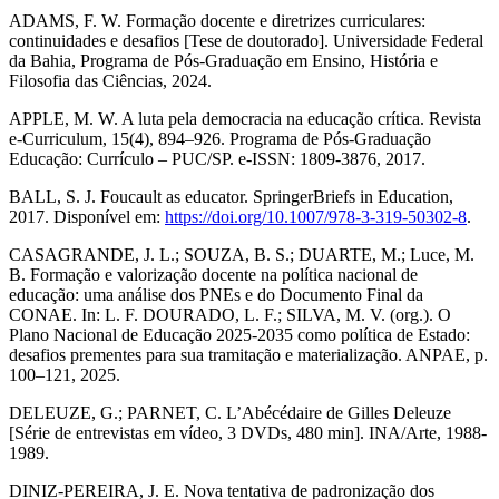
ADAMS, F. W. Formação docente e diretrizes curriculares:
continuidades e desafios [Tese de doutorado]. Universidade Federal
da Bahia, Programa de Pós-Graduação em Ensino, História e
Filosofia das Ciências, 2024.
APPLE, M. W. A luta pela democracia na educação crítica. Revista
e-Curriculum, 15(4), 894–926. Programa de Pós-Graduação
Educação: Currículo – PUC/SP. e-ISSN: 1809-3876, 2017.
BALL, S. J. Foucault as educator. SpringerBriefs in Education,
2017. Disponível em:
https://doi.org/10.1007/978-3-319-50302-8
.
CASAGRANDE, J. L.; SOUZA, B. S.; DUARTE, M.; Luce, M.
B. Formação e valorização docente na política nacional de
educação: uma análise dos PNEs e do Documento Final da
CONAE. In: L. F. DOURADO, L. F.; SILVA, M. V. (org.). O
Plano Nacional de Educação 2025-2035 como política de Estado:
desafios prementes para sua tramitação e materialização. ANPAE, p.
100–121, 2025.
DELEUZE, G.; PARNET, C. L’Abécédaire de Gilles Deleuze
[Série de entrevistas em vídeo, 3 DVDs, 480 min]. INA/Arte, 1988-
1989.
DINIZ-PEREIRA, J. E. Nova tentativa de padronização dos