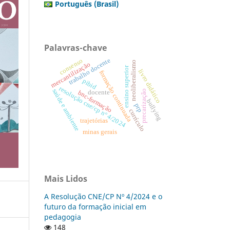
Português (Brasil)
Palavras-chave
trabalho docente
consenso
neoliberalismo
mercantilização
ensino superior
livro didático
formação continuada
pibid
resolução cne/cp nº 4/2024
saúde e ambiente
precarização
bnc-formação
docente
bullying
prp
currículo
trajetórias
minas gerais
Mais Lidos
A Resolução CNE/CP Nº 4/2024 e o
futuro da formação inicial em
pedagogia
148