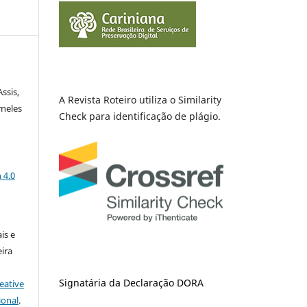
Assis,
A Revista Roteiro utiliza o Similarity
rneles
Check para identificação de plágio.
a
 4.0
is e
ira
Signatária da Declaração DORA
eative
ional
.