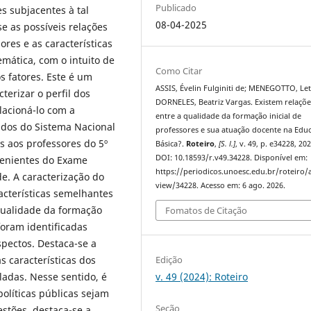
Publicado
s subjacentes à tal
08-04-2025
e as possíveis relações
ores e as características
mática, com o intuito de
Como Citar
 fatores. Este é um
ASSIS, Évelin Fulginiti de; MENEGOTTO, Letí
terizar o perfil dos
DORNELES, Beatriz Vargas. Existem relaçõe
lacioná-lo com a
entre a qualidade da formação inicial de
ados do Sistema Nacional
professores e sua atuação docente na Edu
s aos professores do 5º
Básica?.
Roteiro
,
[S. l.]
, v. 49, p. e34228, 202
DOI: 10.18593/r.v49.34228. Disponível em:
venientes do Exame
https://periodicos.unoesc.edu.br/roteiro/a
. A caracterização do
view/34228. Acesso em: 6 ago. 2026.
acterísticas semelhantes
 qualidade da formação
Fomatos de Citação
foram identificadas
spectos. Destaca-se a
Edição
s características dos
v. 49 (2024): Roteiro
ladas. Nesse sentido, é
políticas públicas sejam
Seção
stões, destaca-se a