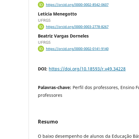
https://orcid.org/0000-0002-8542-0607
Letícia Menegotto
UFRGS
https://orcid.org/0000-0003-2778-8267
Beatriz Vargas Dorneles
UFRGS
https://orcid.org/0000-0002-0141-9140
DOI:
https://doi.org/10.18593/r.v49.34228
Palavras-chave:
Perfil dos professores, Ensino
professores
Resumo
O baixo desempenho de alunos da Educação Bás