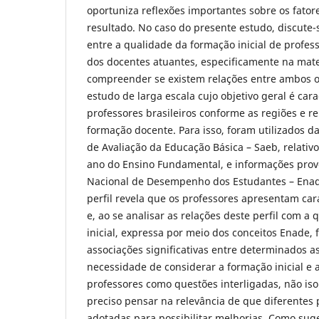
oportuniza reflexões importantes sobre os fatore
resultado. No caso do presente estudo, discute-s
entre a qualidade da formação inicial de profess
dos docentes atuantes, especificamente na mate
compreender se existem relações entre ambos os
estudo de larga escala cujo objetivo geral é carac
professores brasileiros conforme as regiões e re
formação docente. Para isso, foram utilizados d
de Avaliação da Educação Básica – Saeb, relativo
ano do Ensino Fundamental, e informações pro
Nacional de Desempenho dos Estudantes – Enade
perfil revela que os professores apresentam car
e, ao se analisar as relações deste perfil com a
inicial, expressa por meio dos conceitos Enade, 
associações significativas entre determinados a
necessidade de considerar a formação inicial e a
professores como questões interligadas, não iso
preciso pensar na relevância de que diferentes 
adotadas para possibilitar melhorias. Como suge