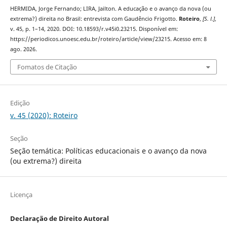
HERMIDA, Jorge Fernando; LIRA, Jailton. A educação e o avanço da nova (ou
extrema?) direita no Brasil: entrevista com Gaudêncio Frigotto.
Roteiro
,
[S. l.]
,
v. 45, p. 1–14, 2020. DOI: 10.18593/r.v45i0.23215. Disponível em:
https://periodicos.unoesc.edu.br/roteiro/article/view/23215. Acesso em: 8
ago. 2026.
Fomatos de Citação
Edição
v. 45 (2020): Roteiro
Seção
Seção temática: Políticas educacionais e o avanço da nova
(ou extrema?) direita
Licença
Declaração de Direito Autoral