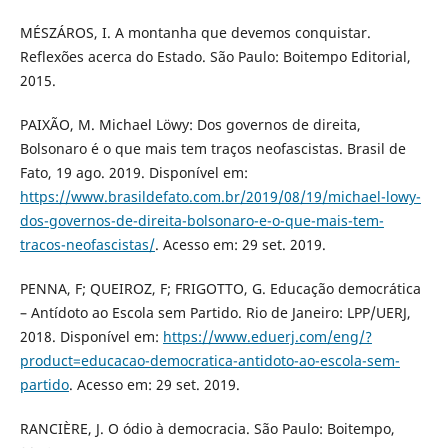
MÉSZÁROS, I. A montanha que devemos conquistar.
Reflexões acerca do Estado. São Paulo: Boitempo Editorial,
2015.
PAIXÃO, M. Michael Löwy: Dos governos de direita,
Bolsonaro é o que mais tem traços neofascistas. Brasil de
Fato, 19 ago. 2019. Disponível em:
https://www.brasildefato.com.br/2019/08/19/michael-lowy-
dos-governos-de-direita-bolsonaro-e-o-que-mais-tem-
tracos-neofascistas/
. Acesso em: 29 set. 2019.
PENNA, F; QUEIROZ, F; FRIGOTTO, G. Educação democrática
– Antídoto ao Escola sem Partido. Rio de Janeiro: LPP/UERJ,
2018. Disponível em:
https://www.eduerj.com/eng/?
product=educacao-democratica-antidoto-ao-escola-sem-
partido
. Acesso em: 29 set. 2019.
RANCIÈRE, J. O ódio à democracia. São Paulo: Boitempo,