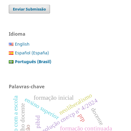
Enviar Submissão
Idioma
English
Español (España)
Português (Brasil)
Palavras-chave
neoliberalismo
formação inicial
relação com a escola
ensino superior
resolução cne/cp nº 4/2024
trabalho docente
docente
prp
pibid
formação continuada