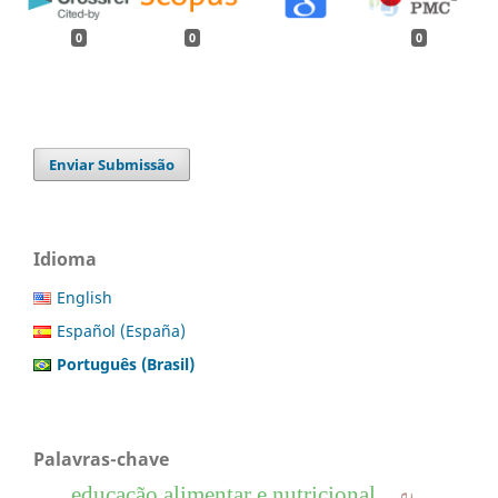
0
0
0
Enviar Submissão
Idioma
English
Español (España)
Português (Brasil)
Palavras-chave
educação alimentar e nutricional