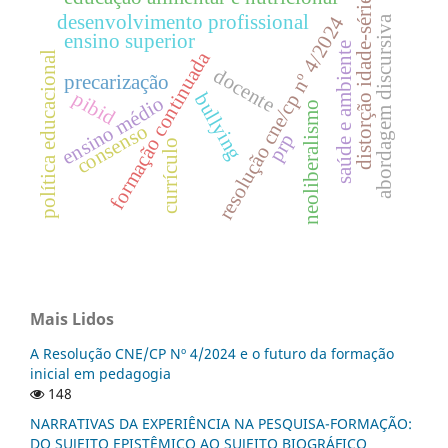
distorção idade-série
desenvolvimento profissional
resolução cne/cp nº 4/2024
abordagem discursiva
ensino superior
saúde e ambiente
formação continuada
política educacional
docente
precarização
pibid
bullying
ensino médio
neoliberalismo
consenso
prp
currículo
Mais Lidos
A Resolução CNE/CP Nº 4/2024 e o futuro da formação
inicial em pedagogia
148
NARRATIVAS DA EXPERIÊNCIA NA PESQUISA-FORMAÇÃO:
DO SUJEITO EPISTÊMICO AO SUJEITO BIOGRÁFICO