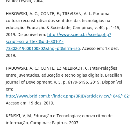
Paulo: Loyola, 2004.
HABOWSKI, A. C.; CONTE, E.; TREVISAN, A. L. Por uma
cultura reconstrutiva dos sentidos das tecnologias na
educação. Educação & Sociedade, Campinas, v. 40, p. 1-15,
2019. Disponível em:
http://www.scielo.br/scielo.php?
script=sci_arttext&pid=S0101-
73302019000100802&lng=pt&nrm=iso
. Acesso em: 18 dez.
2019.
HABOWSKI, A. C.; CONTE, E.; MILBRADT, C. Inter-relações
entre juventudes, educação e tecnologias digitais. Brazilian
Journal of Development, v. 5, p. 6179-6196, 2019. Disponível
em:
http://www.brjd.com.br/index.php/BRJD/article/view/1846/182
Acesso em: 19 dez. 2019.
KENSKI, V. M. Educação e Tecnologias: o novo ritmo de
informação. Campinas: Papirus, 2007.