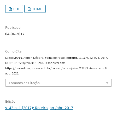
PDF
HTML
Publicado
04-04-2017
Como Citar
DIERSMANN, Admin Débora. Folha de rosto.
Roteiro
,
[S. l.]
, v. 42, n. 1, 2017.
DOI: 10.18593/r.v42i1.13283. Disponível em:
https://periodicos.unoesc.edu.br/roteiro/article/view/13283. Acesso em: 8
ago. 2026.
Fomatos de Citação
Edição
v. 42 n. 1 (2017): Roteiro jan./abr. 2017