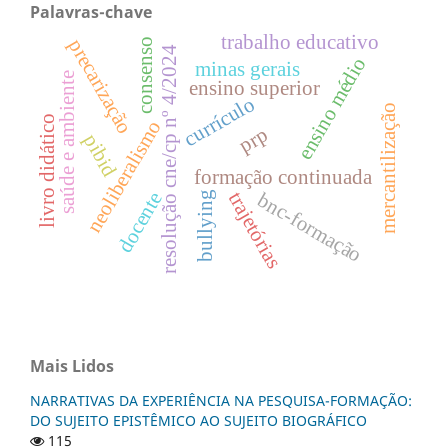
Palavras-chave
trabalho educativo
precarização
consenso
resolução cne/cp nº 4/2024
ensino médio
minas gerais
saúde e ambiente
ensino superior
currículo
mercantilização
livro didático
neoliberalismo
prp
pibid
formação continuada
docente
trajetórias
bnc-formação
bullying
Mais Lidos
NARRATIVAS DA EXPERIÊNCIA NA PESQUISA-FORMAÇÃO:
DO SUJEITO EPISTÊMICO AO SUJEITO BIOGRÁFICO
115