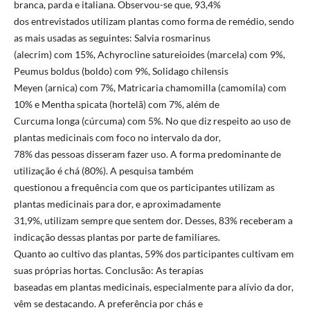
branca, parda e italiana. Observou-se que, 93,4%
dos entrevistados utilizam plantas como forma de remédio, sendo
as mais usadas as seguintes: Salvia rosmarinus
(alecrim) com 15%, Achyrocline satureioides (marcela) com 9%,
Peumus boldus (boldo) com 9%, Solidago chilensis
Meyen (arnica) com 7%, Matricaria chamomilla (camomila) com
10% e Mentha spicata (hortelã) com 7%, além de
Curcuma longa (cúrcuma) com 5%. No que diz respeito ao uso de
plantas medicinais com foco no intervalo da dor,
78% das pessoas disseram fazer uso. A forma predominante de
utilização é chá (80%). A pesquisa também
questionou a frequência com que os participantes utilizam as
plantas medicinais para dor, e aproximadamente
31,9%, utilizam sempre que sentem dor. Desses, 83% receberam a
indicação dessas plantas por parte de familiares.
Quanto ao cultivo das plantas, 59% dos participantes cultivam em
suas próprias hortas. Conclusão: As terapias
baseadas em plantas medicinais, especialmente para alívio da dor,
vêm se destacando. A preferência por chás e