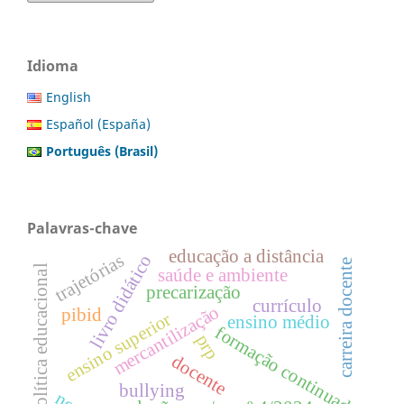
Idioma
English
Español (España)
Português (Brasil)
Palavras-chave
educação a distância
trajetórias
livro didático
carreira docente
política educacional
saúde e ambiente
precarização
currículo
mercantilização
pibid
ensino superior
ensino médio
formação continuada
prp
docente
bullying