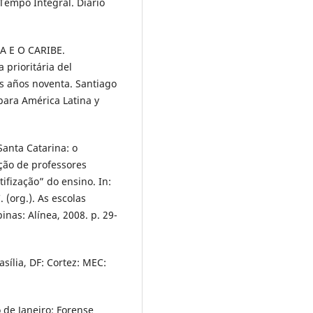
empo Integral. Diário
 E O CARIBE.
 prioritária del
os años noventa. Santiago
para América Latina y
Santa Catarina: o
ção de professores
ifização” do ensino. In:
. (org.). As escolas
nas: Alínea, 2008. p. 29-
sília, DF: Cortez: MEC:
 de Janeiro: Forense