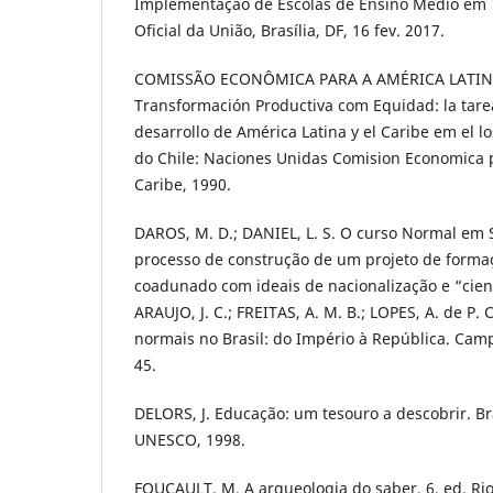
Implementação de Escolas de Ensino Médio em T
Oficial da União, Brasília, DF, 16 fev. 2017.
COMISSÃO ECONÔMICA PARA A AMÉRICA LATINA
Transformación Productiva com Equidad: la tarea
desarrollo de América Latina y el Caribe em el l
do Chile: Naciones Unidas Comision Economica 
Caribe, 1990.
DAROS, M. D.; DANIEL, L. S. O curso Normal em 
processo de construção de um projeto de forma
coadunado com ideais de nacionalização e “cient
ARAUJO, J. C.; FREITAS, A. M. B.; LOPES, A. de P. C
normais no Brasil: do Império à República. Campi
45.
DELORS, J. Educação: um tesouro a descobrir. Bra
UNESCO, 1998.
FOUCAULT, M. A arqueologia do saber. 6. ed. Rio