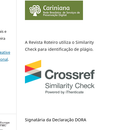
is e
ira
A Revista Roteiro utiliza o Similarity
Check para identificação de plágio.
eative
ional
.
Signatária da Declaração DORA