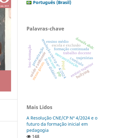
Português (Brasil)
Palavras-chave
dossiês abdc
resolução cne/cp nº 4/2024
ensino médio
escola e exclusão
bnc-formação
precarização
formação continuada
saúde e ambiente
trabalho docente
mercantilização
trajetórias
currículo
docente
livro didático
pibid
minas gerais
ensino superior
bullying
prp
Mais Lidos
A Resolução CNE/CP Nº 4/2024 e o
futuro da formação inicial em
pedagogia
148