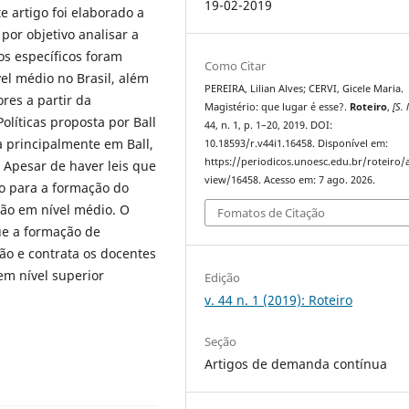
19-02-2019
 artigo foi elaborado a
por objetivo analisar a
os específicos foram
Como Citar
el médio no Brasil, além
PEREIRA, Lilian Alves; CERVI, Gicele Maria.
ores a partir da
Magistério: que lugar é esse?.
Roteiro
,
[S. l
líticas proposta por Ball
44, n. 1, p. 1–20, 2019. DOI:
a principalmente em Ball,
10.18593/r.v44i1.16458. Disponível em:
https://periodicos.unoesc.edu.br/roteiro/a
. Apesar de haver leis que
view/16458. Acesso em: 7 ago. 2026.
do para a formação do
ção em nível médio. O
Fomatos de Citação
e a formação de
ão e contrata os docentes
em nível superior
Edição
v. 44 n. 1 (2019): Roteiro
Seção
Artigos de demanda contínua