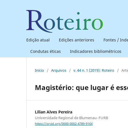
Edição atual
Edições anteriores
Fontes / In
Condutas éticas
Indicadores bibliométricos
Início
/
Arquivos
/
v. 44 n. 1 (2019): Roteiro
/
Art
Magistério: que lugar é ess
Lilian Alves Pereira
Universidade Regional de Blumenau- FURB
https://orcid.org/0000-0002-4789-916X