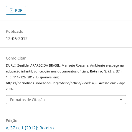
PDF
Publicado
12-06-2012
Como Citar
DURLI, Zenilde; APARECIDA BRASIL, Marizete Rossana. Ambiente e espaço na
educação infantil: concepção nos documentos oficiais.
Roteiro
,
[S. l.]
, v. 37, n.
1, p. 111–126, 2012. Disponível em:
https://periodicos.unoesc.edu.br/roteiro/article/view/1433. Acesso em: 7 ago.
2026.
Fomatos de Citação
Edição
v. 37 n. 1 (2012): Roteiro