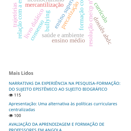
formação continuada
resolução cne/cp nº 4/2024
relação com a escola
ensino superior
precarização
currículo
mercantilização
trajetórias
livro didático
bullying
dossiês abdc
consenso
saúde e ambiente
ensino médio
Mais Lidos
NARRATIVAS DA EXPERIÊNCIA NA PESQUISA-FORMAÇÃO:
DO SUJEITO EPISTÊMICO AO SUJEITO BIOGRÁFICO
115
Apresentação: Uma alternativa às políticas curriculares
centralizadas
100
AVALIAÇÃO DA APRENDIZAGEM E FORMAÇÃO DE
PROFESSORES EM ANGOLA