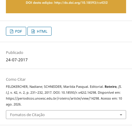
PDF
HTML
Publicado
24-07-2017
Como Citar
FELDKERCHER, Nadiane; SCHNEIDER, Marilda Pasqual. Editorial.
Roteiro
,
[S.
l.]
, v. 42, n. 2, p. 231–232, 2017. DOI: 10.18593/r.v42i2.14298. Disponível em:
https://periodicos.unoesc.edu.br/roteiro/article/view/14298. Acesso em: 10
ago. 2026.
Fomatos de Citação