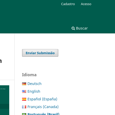
Cadastro
Acesso
Buscar
Enviar Submissão
m
Idioma
Deutsch
English
Español (España)
Français (Canada)
Português (Brasil)