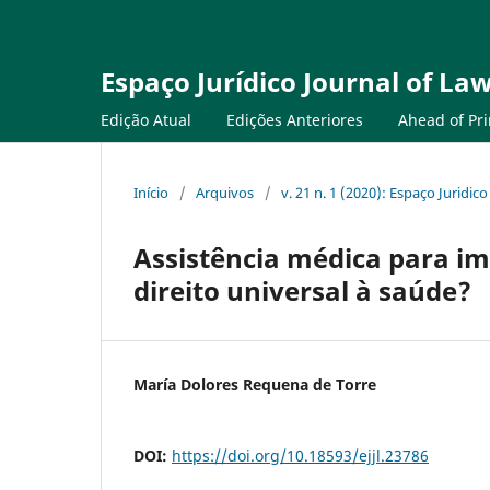
Espaço Jurídico Journal of Law
Edição Atual
Edições Anteriores
Ahead of Pri
Início
/
Arquivos
/
v. 21 n. 1 (2020): Espaço Juridico
Assistência médica para i
direito universal à saúde?
María Dolores Requena de Torre
DOI:
https://doi.org/10.18593/ejjl.23786