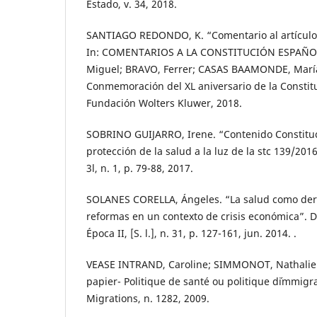
Estado, v. 34, 2018.
SANTIAGO REDONDO, K. “Comentario al artículo 
In: COMENTARIOS A LA CONSTITUCIÓN ESPAÑO
Miguel; BRAVO, Ferrer; CASAS BAAMONDE, María 
Conmemoración del XL aniversario de la Constit
Fundación Wolters Kluwer, 2018.
SOBRINO GUIJARRO, Irene. “Contenido Constituc
protección de la salud a la luz de la stc 139/2016”. 
3l, n. 1, p. 79-88, 2017.
SOLANES CORELLA, Ángeles. “La salud como der
reformas en un contexto de crisis económica”. D
Época II, [S. l.], n. 31, p. 127-161, jun. 2014. .
VEASE INTRAND, Caroline; SIMMONOT, Nathalie. 
papier- Politique de santé ou politique d´immig
Migrations, n. 1282, 2009.