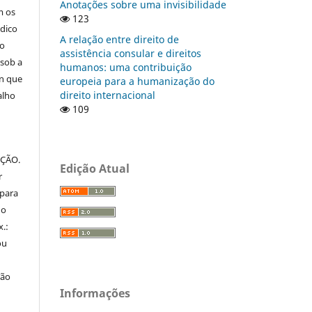
Anotações sobre uma invisibilidade
m os
123
ódico
A relação entre direito de
 o
assistência consular e direitos
 sob a
humanos: uma contribuição
on que
europeia para a humanização do
direito internacional
alho
109
IÇÃO.
Edição Atual
r
 para
do
x.:
ou
ção
Informações