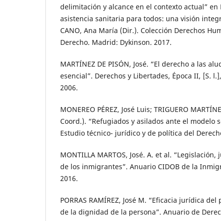
delimitación y alcance en el contexto actual” en
asistencia sanitaria para todos: una visión inte
CANO, Ana María (Dir.). Colección Derechos Huma
Derecho. Madrid: Dykinson. 2017.
MARTÍNEZ DE PISÓN, José. “El derecho a las alud
esencial”. Derechos y Libertades, Época II, [S. l.]
2006.
MONEREO PÉREZ, José Luis; TRIGUERO MARTÍNEZ,
Coord.). “Refugiados y asilados ante el modelo s
Estudio técnico- jurídico y de política del Derecho
MONTILLA MARTOS, José. A. et al. “Legislación, 
de los inmigrantes”. Anuario CIDOB de la Inmigr
2016.
PORRAS RAMÍREZ, José M. “Eficacia jurídica del p
de la dignidad de la persona”. Anuario de Derec