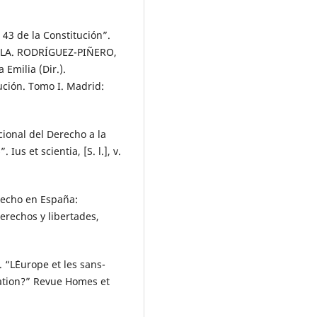
43 de la Constitución”.
LA. RODRÍGUEZ-PIÑERO,
Emilia (Dir.).
ución. Tomo I. Madrid:
ional del Derecho a la
Ius et scientia, [S. l.], v.
echo en España:
erechos y libertades,
“L´Europe et les sans-
ration?” Revue Homes et