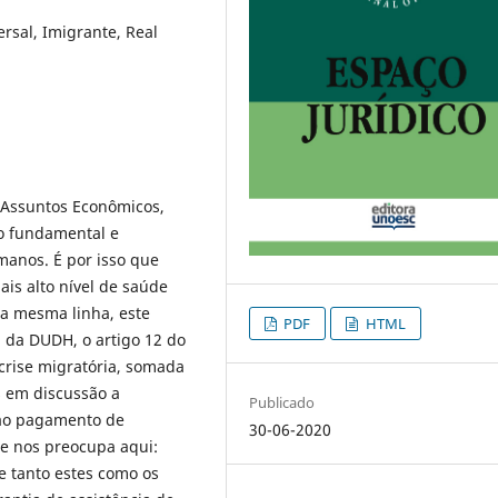
rsal, Imigrante, Real
 Assuntos Econômicos,
no fundamental e
umanos. É por isso que
ais alto nível de saúde
Na mesma linha, este
PDF
HTML
5 da DUDH, o artigo 12 do
 crise migratória, somada
s em discussão a
Publicado
 ao pagamento de
30-06-2020
ue nos preocupa aqui:
e tanto estes como os