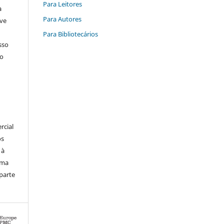
Para Leitores
a
Para Autores
ive
Para Bibliotecários
sso
lo
rcial
os
 à
uma
parte