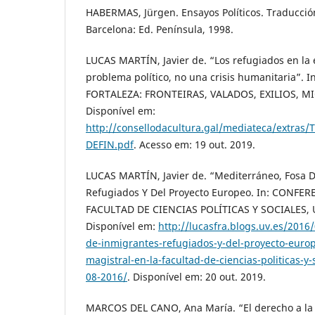
HABERMAS, Jürgen. Ensayos Políticos. Traducció
Barcelona: Ed. Península, 1998.
LUCAS MARTÍN, Javier de. “Los refugiados en la
problema político, no una crisis humanitaria”. 
FORTALEZA: FRONTEIRAS, VALADOS, EXILIOS, M
Disponível em:
http://consellodacultura.gal/mediateca/extras/
DEFIN.pdf
. Acesso em: 19 out. 2019.
LUCAS MARTÍN, Javier de. “Mediterráneo, Fosa 
Refugiados Y Del Proyecto Europeo. In: CONFE
FACULTAD DE CIENCIAS POLÍTICAS Y SOCIALES, 
Disponível em:
http://lucasfra.blogs.uv.es/2016
de-inmigrantes-refugiados-y-del-proyecto-euro
magistral-en-la-facultad-de-ciencias-politicas-
08-2016/
. Disponível em: 20 out. 2019.
MARCOS DEL CANO, Ana María. “El derecho a la p