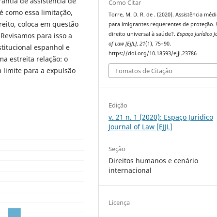
antia de assistência de
Como Citar
 como essa limitação,
Torre, M. D. R. de . (2020). Assistência méd
reito, coloca em questão
para imigrantes requerentes de proteção.
direito universal à saúde?.
Espaço Jurídico J
 Revisamos para isso a
of Law [EJJL]
,
21
(1), 75–90.
titucional espanhol e
https://doi.org/10.18593/ejjl.23786
estreita relação: o
 limite para a expulsão
Fomatos de Citação
Edição
v. 21 n. 1 (2020): Espaço Juridico
Journal of Law [EJJL]
Seção
Direitos humanos e cenário
internacional
Licença