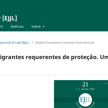
 [EJJL]
nt
Notícias
Sobre
 Journal of Law [EJJL]
/
Direitos humanos e cenário internacional
migrantes requerentes de proteção. U