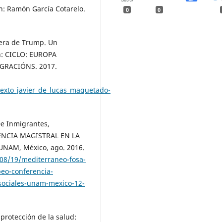
n: Ramón García Cotarelo.
0
0
 era de Trump. Un
In: CICLO: EUROPA
IGRACIÓNS. 2017.
Texto_javier_de_lucas_maquetado-
De Inmigrantes,
RENCIA MAGISTRAL EN LA
UNAM, México, ago. 2016.
/08/19/mediterraneo-fosa-
peo-conferencia-
y-sociales-unam-mexico-12-
rotección de la salud: