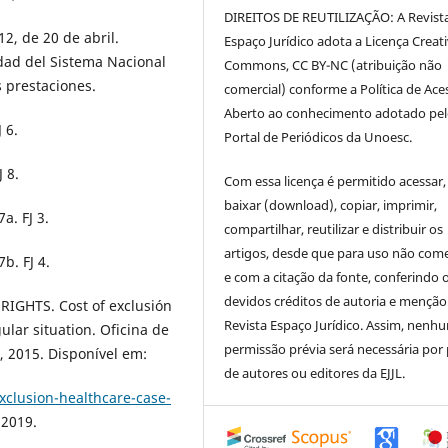
DIREITOS DE REUTILIZAÇÃO: A Revist
2, de 20 de abril.
Espaço Jurídico adota a Licença Creat
dad del Sistema Nacional
Commons, CC BY-NC (atribuição não
s prestaciones.
comercial) conforme a Política de Ace
Aberto ao conhecimento adotado pe
 6.
Portal de Periódicos da Unoesc.
 8.
Com essa licença é permitido acessar,
baixar (download), copiar, imprimir,
. FJ 3.
compartilhar, reutilizar e distribuir os
artigos, desde que para uso não come
b. FJ 4.
e com a citação da fonte, conferindo 
devidos créditos de autoria e menção
HTS. Cost of exclusión
Revista Espaço Jurídico. Assim, nenh
ular situation. Oficina de
permissão prévia será necessária por 
 2015. Disponível em:
de autores ou editores da EJJL.
xclusion-healthcare-case-
 2019.