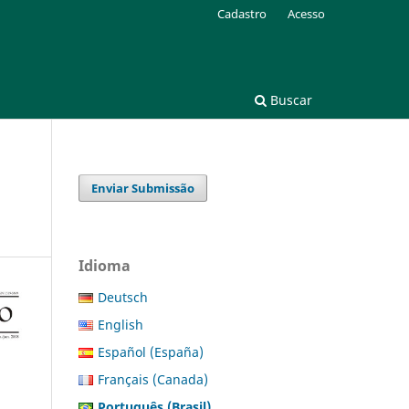
Cadastro
Acesso
Buscar
Enviar Submissão
Idioma
Deutsch
English
Español (España)
Français (Canada)
Português (Brasil)