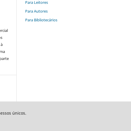
Para Leitores
Para Autores
Para Bibliotecários
rcial
os
 à
uma
parte
cessos únicos.