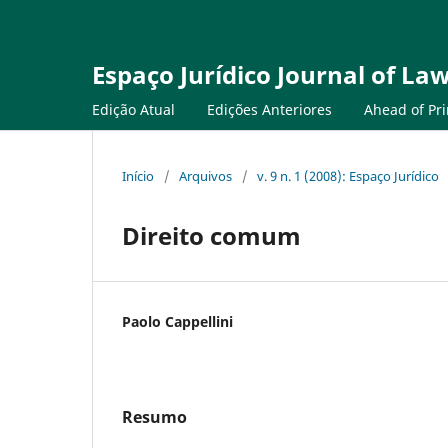
Espaço Jurídico Journal of Law
Edição Atual
Edições Anteriores
Ahead of Pri
Início
/
Arquivos
/
v. 9 n. 1 (2008): Espaço Jurídico
Direito comum
Paolo Cappellini
Resumo