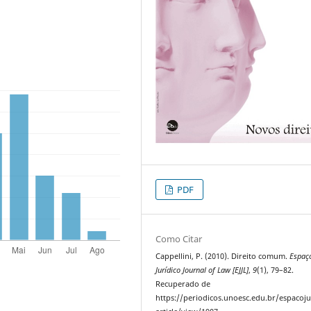
PDF
Como Citar
Cappellini, P. (2010). Direito comum.
Espaç
Jurídico Journal of Law [EJJL]
,
9
(1), 79–82.
Recuperado de
https://periodicos.unoesc.edu.br/espacoju