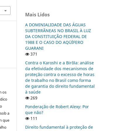
Mais Lidos
A DOMINIALIDADE DAS ÁGUAS
SUBTERRÂNEAS NO BRASIL À LUZ
DA CONSTITUIÇÃO FEDERAL DE
1988 E O CASO DO AQÜÍFERO
GUARANI
371
Contra o Karoshi e a Birôla: análise
da efetividade dos mecanismos de
proteção contra o excesso de horas
de trabalho no Brasil como forma
de garantia do direito fundamental
à saúde
m os
269
ódico
 o
Ponderação de Robert Alexy: Por
que não?
 sob a
111
on que
Direito fundamental à proteção de
alho