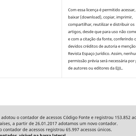
Com essa licença é permitido acessar,
baixar (download), copiar, imprimir,
compartilhar, reutilizar e distribuir os
artigos, desde que para uso não come
e com a citação da fonte, conferindo 
devidos créditos de autoria e menção
Revista Espaço Jurídico. Assim, nenh
permissão prévia será necessária por 
de autores ou editores da EJJL.
JL adotou o contador de acessos Código Fonte e registrou 153.852 a
ses, a partir de 26.01.2017 adotamos um novo contador.
o contador de acessos registrou 65.997 acessos únicos.
tador, visível na barra lateral.