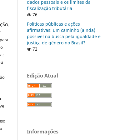
dados pessoais e os limites da
fiscalização tributária
76
Políticas públicas e ações
IÇÃO.
afirmativas: um caminho (ainda)
r
possível na busca pela igualdade e
 para
justiça de gênero no Brasil?
do
72
x.:
ou
Edição Atual
ção
a
ive
sso
lo
Informações