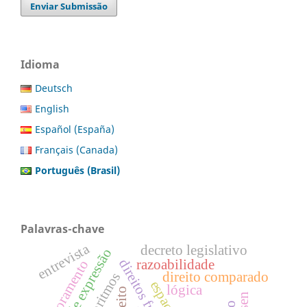
Enviar Submissão
Idioma
Deutsch
English
Español (España)
Français (Canada)
Português (Brasil)
Palavras-chave
entrevista
decreto legislativo
liberdade de expressão
razoabilidade
monitoramento
direito comparado
algoritmos
lógica