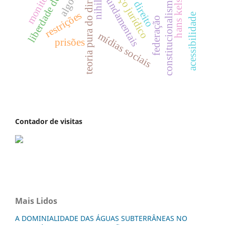
direitos fundamentais
espaço jurídico
teoria pura do direito
hans kelsen
constitucionalismo
direito
nihil
restrições
acessibilidade
federação
mídias sociais
prisões
Contador de visitas
Mais Lidos
A DOMINIALIDADE DAS ÁGUAS SUBTERRÂNEAS NO