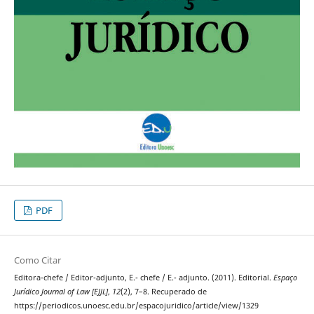
PDF
Como Citar
Editora-chefe / Editor-adjunto, E.- chefe / E.- adjunto. (2011). Editorial.
Espaço
Jurídico Journal of Law [EJJL]
,
12
(2), 7–8. Recuperado de
https://periodicos.unoesc.edu.br/espacojuridico/article/view/1329