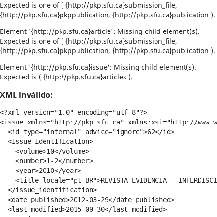
Expected is one of ( {http://pkp.sfu.ca}submission_file,
{http://pkp.sfu.ca}pkppublication, {http://pkp.sfu.ca}publication ).
Element '{http://pkp.sfu.ca}article': Missing child element(s).
Expected is one of ( {http://pkp.sfu.ca}submission_file,
{http://pkp.sfu.ca}pkppublication, {http://pkp.sfu.ca}publication ).
Element '{http://pkp.sfu.ca}issue': Missing child element(s).
Expected is ( {http://pkp.sfu.ca}articles ).
XML inválido:
<?xml version="1.0" encoding="utf-8"?>
<issue xmlns="http://pkp.sfu.ca" xmlns:xsi="http://www.w3.org/2001/XMLSchema-instance" published="1" current="0" access_status="1" url_path="" xsi:schemaLocation="http://pkp.sfu.ca native.xsd">
  <id type="internal" advice="ignore">62</id>
  <issue_identification>
    <volume>10</volume>
    <number>1-2</number>
    <year>2010</year>
    <title locale="pt_BR">REVISTA EVIDENCIA - INTERDISCIPLINAR</title>
  </issue_identification>
  <date_published>2012-03-29</date_published>
  <last_modified>2015-09-30</last_modified>
  <sections>
    <section ref="dde" seq="1" editor_restricted="1" meta_indexed="1" meta_reviewed="0" abstracts_not_required="1" hide_title="1" hide_author="1" abstract_word_count="0">
      <id type="internal" advice="ignore">62</id>
      <abbrev locale="pt_BR">dde</abbrev>
      <title locale="pt_BR">Expediente</title>
    </section>
    <section ref="Edit." seq="2" editor_restricted="1" meta_indexed="1" meta_reviewed="0" abstracts_not_required="1" hide_title="0" hide_author="0" abstract_word_count="0">
      <id type="internal" advice="ignore">29</id>
      <abbrev locale="pt_BR">Edit.</abbrev>
      <policy locale="pt_BR">&lt;p&gt;Não avaliado pelos pares.&lt;/p&gt;</policy>
      <title locale="pt_BR">Editorial</title>
    </section>
    <section ref="TIE" seq="14" editor_restricted="1" meta_indexed="1" meta_reviewed="1" abstracts_not_required="0" hide_title="0" hide_author="0" abstract_word_count="2000">
      <id type="internal" advice="ignore">76</id>
      <abbrev locale="en_US">TIE</abbrev>
      <abbrev locale="pt_BR">TIE</abbrev>
      <policy locale="en_US">&lt;p&gt;This section includes Critical Reviews, Scientific Articles, Thesis Abstracts and Theses covering:&lt;br&gt;Issues related to the challenges and trends that are developing in the global economy, and environmental sustainability aimed at innovative actions for the national industry, especially those related to the sectors: Food, Pharmaceutical, Nutrition (human and animal) and bioinformatics&lt;br&gt;Solutions and recommendations in technological development and new commercial and investment opportunities for industry;&lt;br&gt;Impact of biotechnologies and agents that induce innovation in different sectors of industry and the articulation and approximation of the scientific and technological community with companies.&lt;/p&gt;</policy>
      <policy locale="pt_BR">&lt;p&gt;This section includes Critical Reviews, Scientific Articles, Summaries of Dissertations and Theses, covering:&lt;br&gt;Issues related to the challenges and trends that are developing in the global economy, and environmental sustainability focused on innovative actions for the national industry, especially those related to the sectors: Food, Pharmaceutical, Nutrition (human and animal) and bioinformatics;&lt;br&gt;Solutions and recommendations in technological development and new commercial and investment opportunities for industry;&lt;br&gt;Impact of biotechnologies and agents that induce innovation in different sectors of industry and the articulation and approximation of the scientific and technological community with companies.&lt;/p&gt;</policy>
      <title locale="en_US">Technology, Innovation and Entrepreneurship</title>
      <title locale="pt_BR">Technology, Innovation and Entrepreneurship</title>
    </section>
    <section ref="REV" seq="15" editor_restricted="1" meta_indexed="1" meta_reviewed="1" abstracts_not_required="0" hide_title="0" hide_author="0" abstract_word_count="0">
      <id type="internal" advice="ignore">77</id>
      <abbrev locale="pt_BR">REV</abbrev>
      <title locale="pt_BR">Revista 2</title>
    </section>
  </sections>
  <covers>
    <cover locale="pt_BR">
      <cover_image>cover_issue_62_pt_BR.jpg</cover_image>
      <cover_image_alt_text/>
      <embed encoding="base64">/9j/4RV3RXhpZgAATU0AKgAAAAgABwESAAMAAAABAAEAAAEaAAUAAAABAAAAYgEbAAUAAAABAAAAagEoAAMAAAABAAIAAAExAAIAAAAcAAAAcgEyAAIAAAAUAAAAjodpAAQAAAABAAAApAAAANAAFuNgAAAnEAAW42AAACcQQWRvYmUgUGhvdG9zaG9wIENTMiBXaW5kb3dzADIwMTI6MDM6MjkgMTU6MDM6MzUAAAAAA6ABAAMAAAAB//8AAKACAAQAAAABAAACWKADAAQAAAABAAADIQAAAAAAAAAGAQMAAwAAAAEABgAAARoABQAAAAEAAAEeARsABQAAAAEAAAEmASgAAwAAAAEAAgAAAgEABAAAAAEAAAEuAgIABAAAAAEAABRBAAAAAAAAAEgAAAABAAAASAAAAAH/2P/gABBKRklGAAECAABIAEgAAP/tAAxBZG9iZV9DTQAC/+4ADkFkb2JlAGSAAAAAAf/bAIQADAgICAkIDAkJDBELCgsRFQ8MDA8VGBMTFRMTGBEMDAwMDAwRDAwMDAwMDAwMDAwMDAwMDAwMDAwMDAwMDAwMDAENCwsNDg0QDg4QFA4ODhQUDg4ODhQRDAwMDAwREQwMDAwMDBEMDAwMDAwMDAwMDAwMDAwMDAwMDAwMDAwMDAwM/8AAEQgAoAB4AwEiAAIRAQMRAf/dAAQACP/EAT8AAAEFAQEBAQEBAAAAAAAAAAMAAQIEBQYHCAkKCwEAAQUBAQEBAQEAAAAAAAAAAQACAwQFBgcICQoLEAABBAEDAgQCBQcGCAUDDDMBAAIRAwQhEjEFQVFhEyJxgTIGFJGhsUIjJBVSwWIzNHKC0UMHJZJT8OHxY3M1FqKygyZEk1RkRcKjdDYX0lXiZfKzhMPTdePzRieUpIW0lcTU5PSltcXV5fVWZnaGlqa2xtbm9jdHV2d3h5ent8fX5/cRAAICAQIEBAMEBQYHBwYFNQEAAhEDITESBEFRYXEiEwUygZEUobFCI8FS0fAzJGLhcoKSQ1MVY3M08SUGFqKygwcmNcLSRJNUoxdkRVU2dGXi8rOEw9N14/NGlKSFtJXE1OT0pbXF1eX1VmZ2hpamtsbW5vYnN0dXZ3eHl6e3x//aAAwDAQACEQMRAD8A9NwP6Djf8Uz/AKkKwq+B/Qcb/imf9SFYQjsPJA2CkkkkUqSSSSUpZ3V+j0dTq9K5u5jvpQYe0xtFlNn5j9p2/wAtXvVr3bNw3HWO6T3hrSZA05PCEgCKKiL0LS6X0jF6fVVXRWKq6GllTBrG4g2Pc7862zb73KXUKLLC4ix1bTW5jS0xte/2faJ/4JrlYryGEsY57S94lpGgdH09mp+iiua17S1wlp0IQ4Rw0FU+Y3/V/rLOqzRQ7bS4vGbJIIjbWxm72N2/1fVXa9Cy32ZF+K9pdbQyr1sjXa55b7a/67KG1vs/4xaX2OvQOc5zB+YePmiBldQLwOASfgo4YjEg3oFkYcJ0Lz31mfk13UDE6ZXnWWEj1HtJDHS36ZYW7K3M/SPc72exXrOl05Ne2/HrtqMGtobEAgeoJ9v0rPcrNmZi2Vl1ZHqagbwYO0B7uP5CiM63Yw76iXDkB8fSdWOyRjHiJJBtOlk722MHErxKBUxjKwPzKwA0fyWpIeNlutvLC9hbB2taHB2h/le1JPuPDX6OybFP/9D03A/oON/xTP8AqQrCr4H9Bxv+KZ/1ITdQz8XpuFdn5j/Tx8dhfY/nQeDR9JzvosahHYeSBsGykuX6H9fsHq/U6emnCy8K3LpORhuyGAC2rWLf0T7PTY9rH+nY79BZ/pv5vfHqf+MHp/Tb+r0X4t2/oopdaJYPUF7662Gj3/u312+9FL1Si/dsdt1dBj4rlPrt14Yf1awupevmdN+0347h9mZU+4S12W7Hvbe9tW3ZS5lmyx/6T6fr4/q1Wa31l+s/Tvq1gNy87fYbHenTTUAbHujdpvdWxrWNbusf/wB/2JKcPM6H1O36zU9Vqdtx97LLLi8gsrY39LjenP5zwjdfdl9X6fbj4rLHVl9bwag7a+oA+q0W/R/nP3f0azfq91nK+tH1rz/VdfT0qmuot6ZkMYwh+1htZc1odZ/PV+p+ks/SVWJfW760YVXV7PQs6gf2K1n2m3BY30KbLHtc0Zz7LqW5W/Y3H+xv9Or9JkfpftH9Hh9oniANC9f+ks4fmA2O/wBXU+pVGTi4LMfKaN/r2Guknc7HYG/RcfpMe/8A8EXVrnOq9Wwem4WJ1+ltlrbwTxtfZSabczZY270tmxlG+nf/ADdns/wtqn9Wfrjg/WLJzMajHvxbsItLmZDQ0uY/cGP2tc5zHfo/fXZ/IT8YIBB7piKFdnoElyV/+Mbpw6y/pOBg5nUn1Wii27GY0sbYT6e3dY+v2+o17PVs9Kr9G/8AwaL9aerfYvrB9Xsb7Xl45yshzTTjtqdVaDso2ZbrnNexm/IZ9Bl3s9T0/TyPRureueoSWb1vrFvS6qnU4N/ULLnFra6NoiBu977n1t93+DZ/OWIX1Y+suF9ZemnqGGyyprLDTZXaAHNe0MeR7HPa72WsSU6ySdJJT//R9NwP6Djf8Uz/AKkKv17pFPW+j5XSrnmtmUzaLGiS1wIsrft/O2WMY7YrGB/Qcb/imf8AUhWEI7DyQNg8V9Tfqj9ZegZ5dk5uLZguBFza63OvugbMb1Mm1rbK2Yzf5mr1Laq6/wBF6f8AhUP62f4vcvrvXv2hj5NdGJfXTXnUv3bn+k8lxbsG3+Z9PZu/PrXcpIpeb+vf1Yy/rN0ijp+JbXjuqyG3OfbMbRXdTtaKx9L9Mm+vP1Xf9YMGh+PkjEzOn2evRa8Es49wfs9zfossY/a/+bXSpnNDmlp4IgpeSnyP6v8AV+q9P69b1nOyBmWZ5royH7GsLnNGys+lUWNbUypuz21/6NafVfqhdd167rXQ+qYdIvs+0WUZwk03wW+uMexttT7a3Ossx/Xq/Qep+jXUXfUzpTs1uZXS1lgf6n0nenuP5/2f6O7+36a3Ri44axpY1/piGlwBIUUfc4jdf2+CyInZunlfrTVmdX+rv2Ol3ruYyMjqTayKi8sdj3WUUh299T2WXb7KvVrp/wCFRfq70Z+F1zrP1ifk03YfVSx1Aq3Oc0NJ/nPaPf7/AKC6pc91PpGViWuy+kgllpHr4rQHNJnR4pd+je3/AM9/4NKRnC5fODuK1j/d/qqPFHX5u/8AY89i/VrrnSes5GV9XOs42P03NvGRfj5DNzo3Ot9Ha5m99f6R7N9WRi27Pp/QWr9Y+kDrPXuh9RozKaqulWG61tm4OcDZRZtZpta79B+etyvCsdVWX4+O20tBsEGA7aNGx/wu7/ramcFoa/bj0kn6DXSRz+dP0W7P3E659h+KbLzP1s+ro691fp/UsbKxiMCa7cTPrdZQQ47nWNo9nrP/AOD9nqbKf0qu/wCL/oFvQOj3YV2TVlPsyHXb6ZgB1dNbWv8AU2u9T9FuWwMB0umjHjb7ND9LT6en0VYxaTSxwLK2EmYrBAOg+lP5yIMr1pItOkkknJf/0vTcD+g43/FM/wCpCsKvgf0HG/4pn/UhHlCOw8kDYLpJpCW4IpXULHhjZJjsPin3jxQ7mstZtJjUFpHYjgoHbRTh0fWenqT8jEwi6jIDC6i20Q0nc6mvbP0mPtZsV7oN/ULcNo6iP1gSXGADtn9GLGCdluz6bVGnomFTe6ypjK/Vf6l+1vueQd7RJ/m2eoPU9i0g6tgMANHJ7KOEZ3cjsgCXU/ZskSWZgdexc7Kvxq2uaaDG9whrtSz2H+u3atHePFSRkJCwbSDeoZJJtwSkIqXSSSSUpJMTCSSn/9P0TFyA3EobPFTP+papnLaO685t+smW1zqw4gVksHwadv8ABAd9YMx0y8/eqozZK0j+LD7/AGj+L6S7PqHLgPmhP6tjN5sH3rzZ3V8p2hcUP7de7QuKBy5fAI9+XSIfR39dxG/4QfJAf9ZMNv50rz37RaTq46pb3nugZ5P3vwQc0/B763r9mTi209NBdlua5zSNSNpZ7Qz+XW5+xyHR127F6YxnVXetkEH6Q2kgu2trsZ+bb6Xvs/cXEVPursbZU9zLGGWPaS1wPk5qt4gOTn1NzX2WV5FjW3v1fYQe7OXb0DOf73Ske7K99dv6r01f1g6VVa66ilzbLDufJEbojfDR7n/y3LQ/5yYVeC3LIdfZY7a3FqINnPJ+5YL8fpedRk1YvTn4z8dpdjX1uL3OLTt9PKrJ9jn/AMtVunHJw/VDaa76rwPUquEiR9F7XN+igMhjtIa+CRklHqKPYPVO+snTvTqsrsP6Vu41O0eydRvaps+sWCTHqgHwK5W6nLyDZk5LRa/bw0bdrWjRlX/ma3vRx8d9GBi9Nrvpe1vrOuA9RwcJc9ryDv2/1/YjHNMk+oDboujkmb2+x1G9bxD/AIVv3pO63hNEm1v3rmruhWjJdVQx+13urrJlzWn3Bjz/ACFCzoWXVHq1uZOgLuCf6yPv5ddNutK93J+6NHYz/rVi1McKj6j40A4SWJ+xbPBJM9/Jd2fs0W+7kv8AZT//1Me/+ft/4x//AFTlCEa5p9e3/jH/APVOURWql6NNgASiBsqbKS4wAr2L0yywj2mCmykAq2myslWasN7+AtzF6EdC5v3rXxulVMAkSmcROwSISk83R0mx8HatTG6K5rmvEsc0hzXDQgj3Nc3+qt2vGYzgQihgCIxyO5ZI4O6Fjst27ca2ueIsfWwNc7+VY7VHxsbDxqPW9EWWuMBsaD/O9rE4aAiVvdWSWabvpA6gqaMaNnXz1pmEfqivqpNzCyr0/UYXubAjQgf9+RabLKaxUwjaNGB2sDwamLnEl7juMccCB+a0fmohubUKWCkPdaAXkkd/3SfppwABJ2/l/VTQC+LuHquHuuIkTyf9XINdWa/EuryLCXPhrNzYIJ+lt19//BuRXMLHEHQSS0TrCTNvrVvc76J5cSYkQPpfRTq2+o3/AHlELHBsiYBPgDqkgtx+qnqHquucGCwywNHpmr8zU+/1Ek30/uS34f7UX/VL/9Wq7Fc+6yBMvd/1RV7F6JfYfc3aF02L06ltbHbRLmhx+Y3K22ljRws/1HwawxE7uNidCrrguElatOFXWBAViWtCi69jRyiIxG5ZBCMd0ja2gKWgVKzqNTdNyp29YaJgo+5EbJOWIdgvaO6g7IrbyYXPW9YeZgqrZ1G13dNOU9AsOfsHp3Z1Q/OCb9oVeK5X7VYfzinbe/xKHuTW+9J6r9oVfvIlXVGMbtBa5o1aHCY/qrlBe7xRG3v8UhmmOqfek9bj51dtxLzvPMfl/wAxU8Prr+qXWVHFDaNrtlu6HtIOxjLGR7XWLHxXZNuRUzHcRcXexw7Efnf5q0bj005DqrM4My3jba6tgaxxPbbP0nfnen+kUkcs5Dfrrder/GXDJKQB2o/4y3WvrJ1HCtrpx8Zor9Jz3PLtA5nNUx/m/wDGJKl9Y8rGY3Hw8qx9Vtob+uANex8GNzmN2+oz91JHinxVxH+X9X5FcUuOr0f/1utbmVsprBPDGj7mhAt6tU3grmLs27e5s6BxHyBhAN1hiTr4LO9Xemochehu61IO08KjZ1S1/BJWa0kkyfkp7TCHD3WmRPVM7JsceVEvcTyma0wFINS0QsJJgqQaVINMogagSpg1uiI1ik1iIysucGgSXGB8ShakYYisYSrrbuh4OFVkZgORZkTAJLWNg7dst/Pb+eiWDp2RVRk9PBbXY/07GEyGuj2bJ9ztzkTA1djyX8HiPJh0/GZbcGn6bC2yoSRuLDudXLf361y3UsXqFefe97nsybHk17oAaHGdNNtvt/OZ7GLrWtI+hLY7/nSPNLNpGdsdkueTVJ9jiwO/rtHt/wAz006EuEJ0rTcOP9ibmaMe542Ct8BzgIh9mxn7rrG/QSV/qnUHdCwqKmUfpcqzYAx2jqgfYXHV35/8036f85akjwnh3P8AL9FPBpXX+Xpf/9es8E3P/ru/6op3VklG2e9x/lOP/SKkWe4N/OIkN7n4LPtosGM93yRQxSbXqEQMTCVI2t0Uw0ojWaIjWEkAak9kCVIgzUSrGNiX5Nnp0ML3RJ7ADxc5W3dF6gyn1nVjaNS