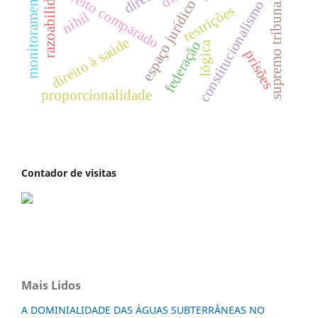
supremo tribunal federal
razoabilidade
direito comparado
monitoramento
espaço jurídico
constitucionalismo
restrições
nihil
direito à saúde
federação
lógica
prisões
proporcionalidade
Contador de visitas
Mais Lidos
A DOMINIALIDADE DAS ÁGUAS SUBTERRÂNEAS NO