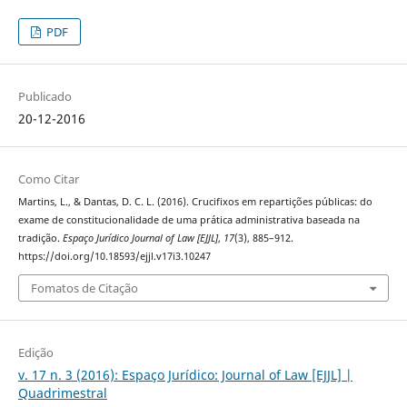
PDF
Publicado
20-12-2016
Como Citar
Martins, L., & Dantas, D. C. L. (2016). Crucifixos em repartições públicas: do
exame de constitucionalidade de uma prática administrativa baseada na
tradição.
Espaço Jurídico Journal of Law [EJJL]
,
17
(3), 885–912.
https://doi.org/10.18593/ejjl.v17i3.10247
Fomatos de Citação
Edição
v. 17 n. 3 (2016): Espaço Jurídico: Journal of Law [EJJL] |
Quadrimestral