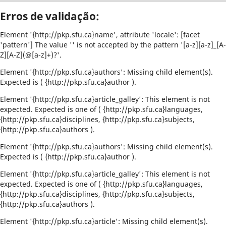
Erros de validação:
Element '{http://pkp.sfu.ca}name', attribute 'locale': [facet
'pattern'] The value '' is not accepted by the pattern '[a-z][a-z]_[A-
Z][A-Z](@[a-z]+)?'.
Element '{http://pkp.sfu.ca}authors': Missing child element(s).
Expected is ( {http://pkp.sfu.ca}author ).
Element '{http://pkp.sfu.ca}article_galley': This element is not
expected. Expected is one of ( {http://pkp.sfu.ca}languages,
{http://pkp.sfu.ca}disciplines, {http://pkp.sfu.ca}subjects,
{http://pkp.sfu.ca}authors ).
Element '{http://pkp.sfu.ca}authors': Missing child element(s).
Expected is ( {http://pkp.sfu.ca}author ).
Element '{http://pkp.sfu.ca}article_galley': This element is not
expected. Expected is one of ( {http://pkp.sfu.ca}languages,
{http://pkp.sfu.ca}disciplines, {http://pkp.sfu.ca}subjects,
{http://pkp.sfu.ca}authors ).
Element '{http://pkp.sfu.ca}article': Missing child element(s).