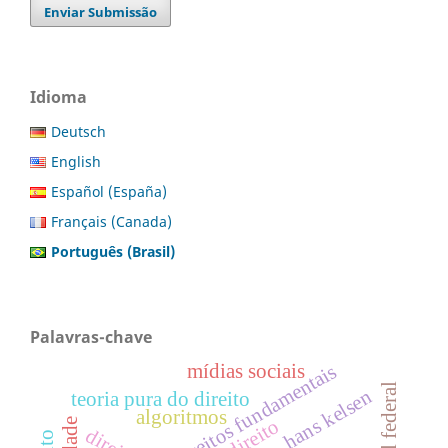
Enviar Submissão
Idioma
Deutsch
English
Español (España)
Français (Canada)
Português (Brasil)
Palavras-chave
mídias sociais
direitos fundamentais
hans kelsen
teoria pura do direito
algoritmos
direito