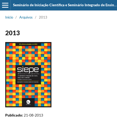
Seminário de Iniciação Científica e Seminário Integrado de Ensino, Pesquisa e Extensão (SIEPE)
Início
/
Arquivos
/
2013
2013
Publicado:
21-08-2013