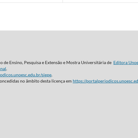
do de Ensino, Pesquisa e Extensão e Mostra Universitária de
Editora Uno
nal
.
iodicos.unoesc.edu.br/siepe
.
concedidas no âmbito desta licença em
https://portalperiodicos.unoesc.ed