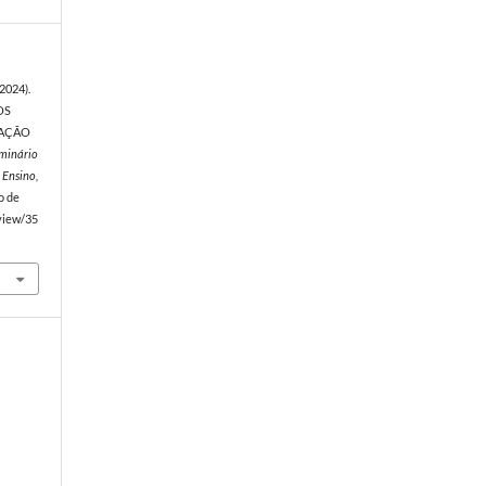
(2024).
OS
CAÇÃO
minário
 Ensino,
o de
/view/35