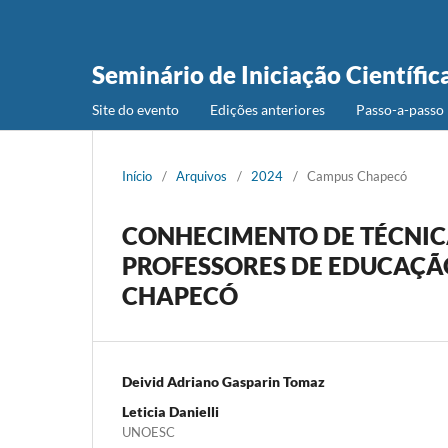
Seminário de Iniciação Científic
Site do evento
Edições anteriores
Passo-a-passo 
Início
/
Arquivos
/
2024
/
Campus Chapecó
CONHECIMENTO DE TÉCNIC
PROFESSORES DE EDUCAÇÃO
CHAPECÓ
Deivid Adriano Gasparin Tomaz
Leticia Danielli
UNOESC