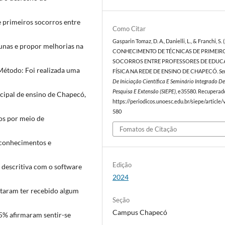
e primeiros socorros entre
Como Citar
Gasparin Tomaz, D. A., Danielli, L., & Franchi, S. 
unas e propor melhorias na
CONHECIMENTO DE TÉCNICAS DE PRIMEIR
SOCORROS ENTRE PROFESSORES DE EDU
Método: Foi realizada uma
FÍSICA NA REDE DE ENSINO DE CHAPECÓ.
Se
De Iniciação Científica E Seminário Integrado De
Pesquisa E Extensão (SIEPE)
, e35580. Recuperad
cipal de ensino de Chapecó,
https://periodicos.unoesc.edu.br/siepe/article
580
os por meio de
Fomatos de Citação
 conhecimentos e
Edição
a descritiva com o software
2024
ataram ter recebido algum
Seção
Campus Chapecó
5% afirmaram sentir-se