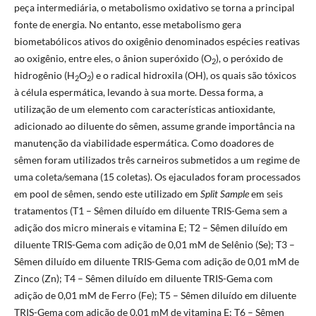
peça intermediária, o metabolismo oxidativo se torna a principal
fonte de energia. No entanto, esse metabolismo gera
biometabólicos ativos do oxigênio denominados espécies reativas
ao oxigênio, entre eles, o ânion superóxido (O
), o peróxido de
2
hidrogênio (H
O
) e o radical hidroxila (OH), os quais são tóxicos
2
2
à célula espermática, levando à sua morte. Dessa forma, a
utilização de um elemento com características antioxidante,
adicionado ao diluente do sêmen, assume grande importância na
manutenção da viabilidade espermática. Como doadores de
sêmen foram utilizados três carneiros submetidos a um regime de
uma coleta/semana (15 coletas). Os ejaculados foram processados
em pool de sêmen, sendo este utilizado em
Split Sample
em seis
tratamentos (T1 – Sêmen diluído em diluente TRIS-Gema sem a
adição dos micro minerais e vitamina E; T2 – Sêmen diluído em
diluente TRIS-Gema com adição de 0,01 mM de Selênio (Se); T3 –
Sêmen diluído em diluente TRIS-Gema com adição de 0,01 mM de
Zinco (Zn); T4 – Sêmen diluído em diluente TRIS-Gema com
adição de 0,01 mM de Ferro (Fe); T5 – Sêmen diluído em diluente
TRIS-Gema com adição de 0,01 mM de vitamina E; T6 – Sêmen