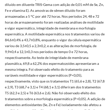
diluído em diluente TRIS-Gema com adição de 0,01 mM de Se, Zn,
Fe e vitamina E). As amostras de sêmen diluído foram
armazenadas a 5 °C por até 72 horas. Nos períodos 24, 48 e 72
horas de armazenamento foram realizadas análises de motilidade
e vigor espermático, integridade de membrana e morfologia
espermática. A motilidade espermática nos tratamentos variou de
84,6±0,4% a 43,7±0,8%, enquanto o vigor da célula espermática
variou de 3,5±0,5 a 2,3±0,2, e as alterações de morfologia, de
9,9±0,4 a 12,1±0,3 nos períodos de tempo 0 e 72 horas,
respectivamente. Ao teste de integridade de membrana
plasmática, 69,8 a 62,2% dos espermatozoides apresentaram a
mesma integra. Foi observado efeito do tratamento para as
variáveis motilidade e vigor espermáticos (P<0,05),
respectivamente, visto que os tratamentos T1 (65,6 e 2,8), T2 (67,8
e 2,9), T3 (68,7 e 3,1) e T4 (68,1 e 3,1) diferiram dos tratamentos
T5 (62,3 e 2,5) e T6 (63,6 e 2,6). Não foi observado efeito dos
tratamentos sobre a morfologia espermática (P>0,05). A adição de
elementos antioxidantes (Se, Zn e Fe) isoladamente não afetou a