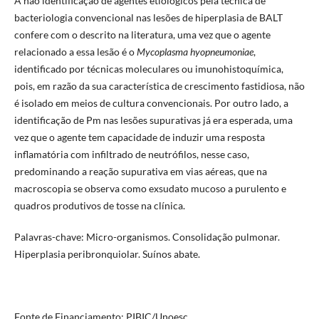
A não identificação de agentes etiológicos pela técnica de
bacteriologia convencional nas lesões de hiperplasia de BALT
confere com o descrito na literatura, uma vez que o agente
relacionado a essa lesão é o
Mycoplasma hyopneumoniae
,
identificado por técnicas moleculares ou imunohistoquímica,
pois, em razão da sua característica de crescimento fastidiosa, não
é isolado em meios de cultura convencionais. Por outro lado, a
identificação de Pm nas lesões supurativas já era esperada, uma
vez que o agente tem capacidade de induzir uma resposta
inflamatória com infiltrado de neutrófilos, nesse caso,
predominando a reação supurativa em vias aéreas, que na
macroscopia se observa como exsudato mucoso a purulento e
quadros produtivos de tosse na clínica.
Palavras-chave: Micro-organismos. Consolidação pulmonar.
Hiperplasia peribronquiolar. Suínos abate.
Fonte de Financiamento: PIBIC/Unoesc