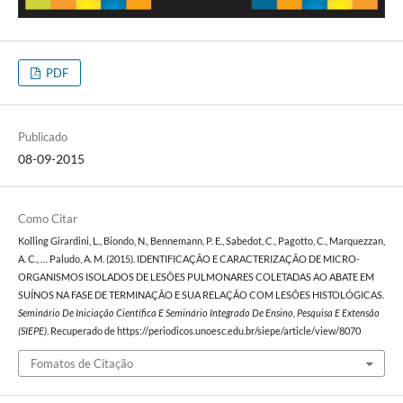
PDF
Publicado
08-09-2015
Como Citar
Kolling Girardini, L., Biondo, N., Bennemann, P. E., Sabedot, C., Pagotto, C., Marquezzan,
A. C., … Paludo, A. M. (2015). IDENTIFICAÇÃO E CARACTERIZAÇÃO DE MICRO-
ORGANISMOS ISOLADOS DE LESÕES PULMONARES COLETADAS AO ABATE EM
SUÍNOS NA FASE DE TERMINAÇÃO E SUA RELAÇÃO COM LESÕES HISTOLÓGICAS.
Seminário De Iniciação Científica E Seminário Integrado De Ensino, Pesquisa E Extensão
(SIEPE)
. Recuperado de https://periodicos.unoesc.edu.br/siepe/article/view/8070
Fomatos de Citação