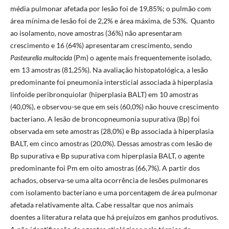
média pulmonar afetada por lesão foi de 19,85%; o pulmão com
área mínima de lesão foi de 2,2% e área máxima, de 53%. Quanto
ao isolamento, nove amostras (36%) não apresentaram
crescimento e 16 (64%) apresentaram crescimento, sendo
Pasteurella multocida
(Pm) o agente mais frequentemente isolado,
em 13 amostras (81,25%). Na avaliação histopatológica, a lesão
predominante foi pneumonia intersticial associada à hiperplasia
linfoide peribronquiolar (hiperplasia BALT) em 10 amostras
(40,0%), e observou-se que em seis (60,0%) não houve crescimento
bacteriano. A lesão de broncopneumonia supurativa (Bp) foi
observada em sete amostras (28,0%) e Bp associada à hiperplasia
BALT, em cinco amostras (20,0%). Dessas amostras com lesão de
Bp supurativa e Bp supurativa com hiperplasia BALT, o agente
predominante foi Pm em oito amostras (66,7%). A partir dos
achados, observa-se uma alta ocorrência de lesões pulmonares
com isolamento bacteriano e uma porcentagem de área pulmonar
afetada relativamente alta. Cabe ressaltar que nos animais
doentes a literatura relata que há prejuízos em ganhos produtivos.