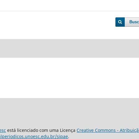
Busc
esc
está licenciado com uma Licença
Creative Commons - Atribuiçã
alperiodicos.unoesc.edu.br/sipae
.