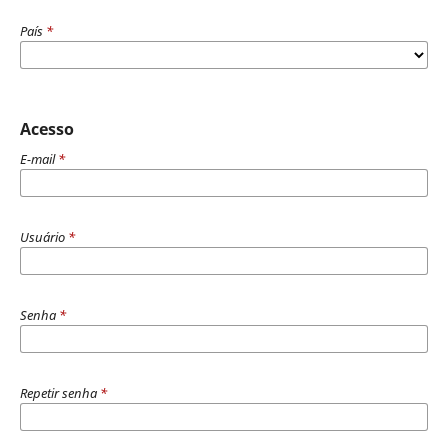
País
*
Acesso
E-mail
*
Usuário
*
Senha
*
Repetir senha
*