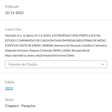
Publicado
10-11-2022
Como Citar
Machado, N. S., & Sperry, M. V. A. (2022). A ESTRATÉGIA COMO PRÁTICA SOCIAL:
ESTUDO COMPARATIVO DE CASOS EM DUAS EMPRESAS INDUSTRIAIS DE MÉDIO
PORTE DO OESTE DE SANTA CATARINA.
Seminário De Iniciação Científica E Seminário
Integrado De Ensino, Pesquisa E Extensão (SIEPE)
, e31841. Recuperado de
https://periodicos.unoesc.edu.br/siepe/article/view/31841
Fomatos de Citação
Edição
2022
Seção
Chapecó - Pesquisa