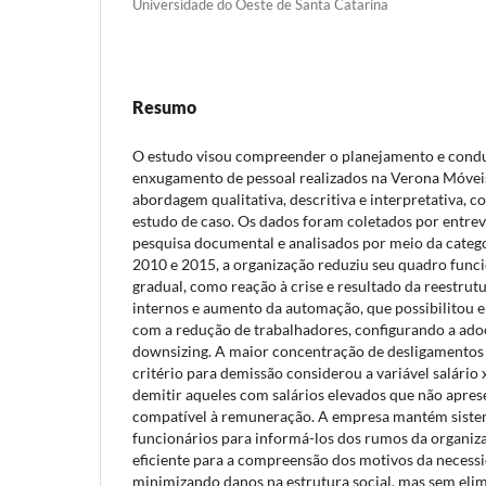
Universidade do Oeste de Santa Catarina
Resumo
O estudo visou compreender o planejamento e cond
enxugamento de pessoal realizados na Verona Móve
abordagem qualitativa, descritiva e interpretativa, 
estudo de caso. Os dados foram coletados por entrev
pesquisa documental e analisados por meio da categ
2010 e 2015, a organização reduziu seu quadro func
gradual, como reação à crise e resultado da reestrut
internos e aumento da automação, que possibilitou
com a redução de trabalhadores, configurando a ado
downsizing. A maior concentração de desligamentos
critério para demissão considerou a variável salári
demitir aqueles com salários elevados que não apr
compatível à remuneração. A empresa mantém sist
funcionários para informá-los dos rumos da organiz
eficiente para a compreensão dos motivos da necess
minimizando danos na estrutura social, mas sem elim