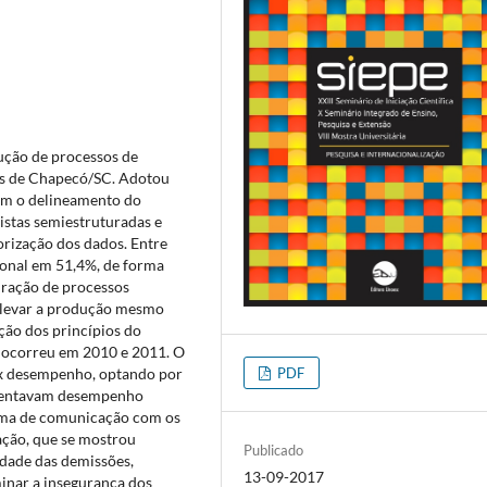
ução de processos de
is de Chapecó/SC. Adotou
com o delineamento do
istas semiestruturadas e
orização dos dados. Entre
ional em 51,4%, de forma
uração de processos
 elevar a produção mesmo
ção dos princípios do
 ocorreu em 2010 e 2011. O
PDF
o x desempenho, optando por
esentavam desempenho
ema de comunicação com os
ação, que se mostrou
Publicado
idade das demissões,
13-09-2017
inar a insegurança dos