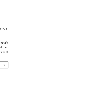
NTO E
ntegrado
ado de
/view/14