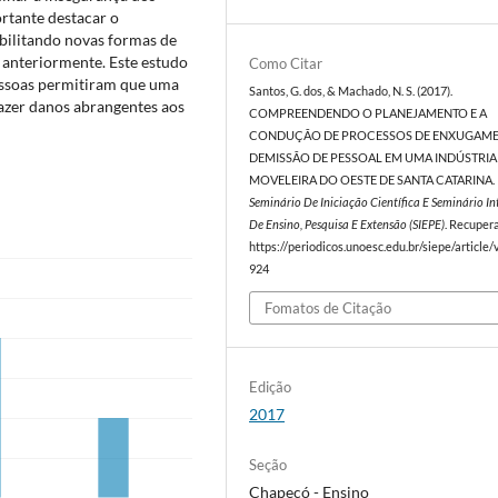
rtante destacar o
ibilitando novas formas de
 anteriormente. Este estudo
Como Citar
essoas permitiram que uma
Santos, G. dos, & Machado, N. S. (2017).
azer danos abrangentes aos
COMPREENDENDO O PLANEJAMENTO E A
CONDUÇÃO DE PROCESSOS DE ENXUGAME
DEMISSÃO DE PESSOAL EM UMA INDÚSTRIA
MOVELEIRA DO OESTE DE SANTA CATARINA.
Seminário De Iniciação Científica E Seminário I
De Ensino, Pesquisa E Extensão (SIEPE)
. Recuper
https://periodicos.unoesc.edu.br/siepe/article
924
Fomatos de Citação
Edição
2017
Seção
Chapecó - Ensino