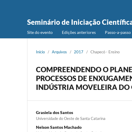
Seminário de Iniciação Científic
Site do evento
Edições anteriores
Passo-a-passo 
Início
/
Arquivos
/
2017
/
Chapecó - Ensino
COMPREENDENDO O PLANE
PROCESSOS DE ENXUGAMEN
INDÚSTRIA MOVELEIRA DO 
Grasiela dos Santos
Universidade do Oeste de Santa Catarina
Nelson Santos Machado