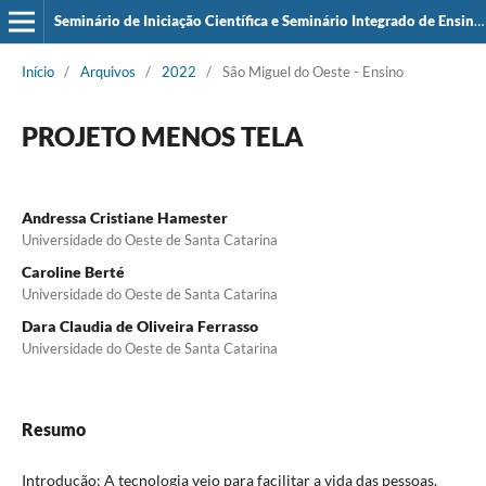
Seminário de Iniciação Científica e Seminário Integrado de Ensino, Pesquisa e Extensão (SIEPE)
Início
/
Arquivos
/
2022
/
São Miguel do Oeste - Ensino
PROJETO MENOS TELA
Andressa Cristiane Hamester
Universidade do Oeste de Santa Catarina
Caroline Berté
Universidade do Oeste de Santa Catarina
Dara Claudia de Oliveira Ferrasso
Universidade do Oeste de Santa Catarina
Resumo
Introdução: A tecnologia veio para facilitar a vida das pessoas,