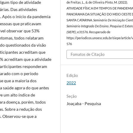
lgum tipo de atividade
de Freitas, L., & de Oliveira Pinto, M. (2022).
ATIVIDADE FÍSICA EM TEMPOS DE PANDEMI
rias. Das atividades
PANORAMA DA SITUAÇÃO DO MEIO OESTE 
. Após o início da pandemia
SANTA CATARINA.
Seminário De Iniciação Cient
pessoas que praticavam
Seminário Integrado De Ensino, Pesquisa E Exten
sível observar que 53%
(SIEPE)
, e31576. Recuperado de
ntomas, todos relataram
https://periodicos.unoesc.edu.br/siepe/article
576
ndo questionados da visão
articipantes acreditam que
Fomatos de Citação
8% acreditam que a atividade
participantes responderam
arado com o período
Edição
e que a maioria dos
2022
a saúde agora do que antes
e um alto índice de
Seção
para doença, porém, todos
Joaçaba - Pesquisa
s. Sobre a redução dos
s. Observou-se que a