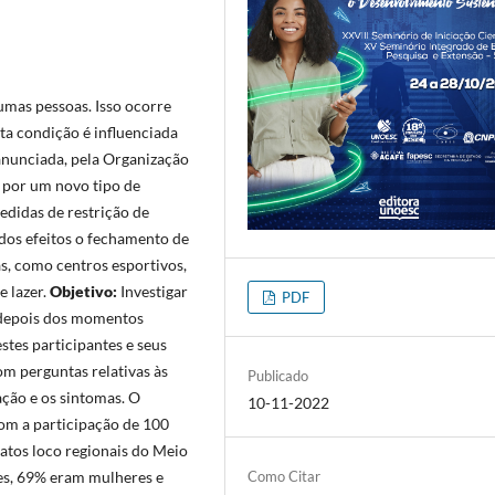
mas pessoas. Isso ocorre
Esta condição é influenciada
 anunciada, pela Organização
 por um novo tipo de
edidas de restrição de
dos efeitos o fechamento de
, como centros esportivos,
e lazer.
Objetivo:
Investigar
PDF
 e depois dos momentos
tes participantes e seus
m perguntas relativas às
Publicado
nação e os sintomas. O
10-11-2022
com a participação de 100
tatos loco regionais do Meio
Como Citar
es, 69% eram mulheres e