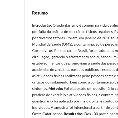
Resumo
Introdução:
O sedentarismo é comum na vida de algu
por falta da prática de exercícios físicos regulares. 
por diversos fatores. Porém, em janeiro de 2020 foi
Mundial da Saúde (OMS), a contaminação de pessoas
Coronavírus. Em março, no Brasil, foram adotadas m
circulação, gerando o afastamento social, sendo um 
estabelecimentos que promoviam a saúde das pessoas
academias de ginástica, parques públicos e espaços d
as atividades físicas realizadas pelas pessoas antes
críticos do isolamento, bem como a contaminação des
sintomas.
Método:
Foi elaborado um questionário co
práticas de exercício e atividades físicas, a contami
questionário foi aplicado por meio digital e contou 
indivíduos. A amostra foi intencional a partir de con
Oeste Catarinense.
Resultados:
Dos 100 participant