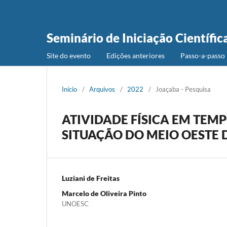
Seminário de Iniciação Científic
Site do evento
Edições anteriores
Passo-a-passo 
Início
/
Arquivos
/
2022
/
Joaçaba - Pesquisa
ATIVIDADE FÍSICA EM TE
SITUAÇÃO DO MEIO OESTE 
Luziani de Freitas
Marcelo de Oliveira Pinto
UNOESC