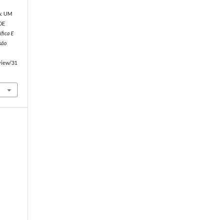
A: UM
DE
ífica E
são
/view/31