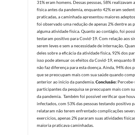
31% eram homens. Dessas pessoas, 58% realizavam a
física antes da pandemia, enquanto 42% eram sedentá
praticadas, a caminhada apresentou maiores adeptos
foi observado uma redução de apenas 2% dentre as 
alguma atividade física. Quanto ao contágio, foi pos
testaram positivo para Covid-19. Com relação aos si
serem leves e sem a necessidade de internação. Qua
deles sobre a eficácia da atividade física, 92% dos p
isso pode atenuar os efeitos da Covid-19, enquanto 
não faz diferença para esta doença. Ainda, 94% dos 
que se preocupam mais com sua saúde quando comp
anterior ao início da pandemia.
Conclusão:
Percebe-s
participantes da pesquisa se preocupam mais com su
da pandemia. Também foi possível verificar que houv
infectados, com 53% das pessoas testando positivo 
relataram não terem enfrentado complicações severa
exercícios, apenas 2% pararam suas atividades física
maioria praticava caminhadas.