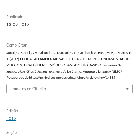
Publicado
13-09-2017
Como Citar
Suntti, C., Seidel, A. A., Miranda, D., Maccari, C. C., Goldbach, A., Buss, M. V., … Soares, P.
A. (2017). EDUCAÇÃO AMBIENTAL NAS ESCOLAS DE ENSINO FUNDAMENTAL DO
MEIO OESTE CATARINENSE: MÓDULO SANEAMENTO BÁSICO.
Seminário De
Iniciação Científica E Seminário Integrado De Ensino, Pesquisa E Extensão (SIEPE)
.
Recuperado de https://periodicos.unoesc.edu.br/siepe/article/view/14835
Fomatos de Citação
Edição
2017
Seção