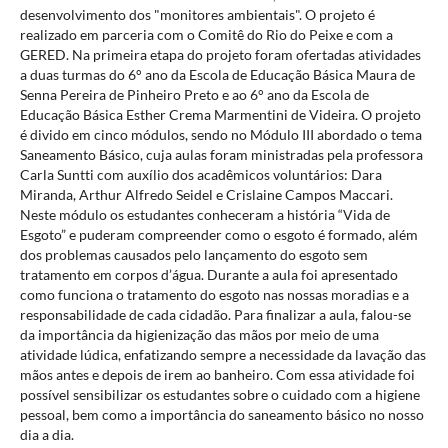
desenvolvimento dos "monitores ambientais". O projeto é
realizado em parceria com o Comitê do Rio do Peixe e com a
GERED. Na primeira etapa do projeto foram ofertadas atividades
a duas turmas do 6° ano da Escola de Educação Básica Maura de
Senna Pereira de Pinheiro Preto e ao 6° ano da Escola de
Educação Básica Esther Crema Marmentini de Videira. O projeto
é divido em cinco módulos, sendo no Módulo III abordado o tema
Saneamento Básico, cuja aulas foram ministradas pela professora
Carla Suntti com auxílio dos acadêmicos voluntários: Dara
Miranda, Arthur Alfredo Seidel e Crislaine Campos Maccari.
Neste módulo os estudantes conheceram a história “Vida de
Esgoto” e puderam compreender como o esgoto é formado, além
dos problemas causados pelo lançamento do esgoto sem
tratamento em corpos d’água. Durante a aula foi apresentado
como funciona o tratamento do esgoto nas nossas moradias e a
responsabilidade de cada cidadão. Para finalizar a aula, falou-se
da importância da higienização das mãos por meio de uma
atividade lúdica, enfatizando sempre a necessidade da lavação das
mãos antes e depois de irem ao banheiro. Com essa atividade foi
possível sensibilizar os estudantes sobre o cuidado com a higiene
pessoal, bem como a importância do saneamento básico no nosso
dia a dia.