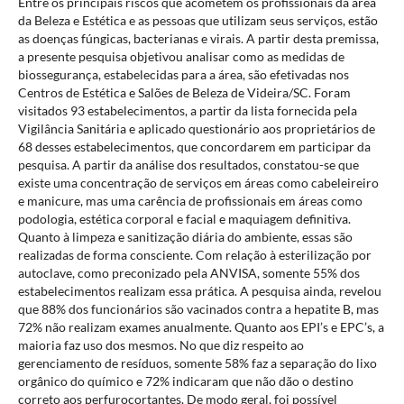
Entre os principais riscos que acometem os profissionais da área
da Beleza e Estética e as pessoas que utilizam seus serviços, estão
as doenças fúngicas, bacterianas e virais. A partir desta premissa,
a presente pesquisa objetivou analisar como as medidas de
biossegurança, estabelecidas para a área, são efetivadas nos
Centros de Estética e Salões de Beleza de Videira/SC. Foram
visitados 93 estabelecimentos, a partir da lista fornecida pela
Vigilância Sanitária e aplicado questionário aos proprietários de
68 desses estabelecimentos, que concordarem em participar da
pesquisa. A partir da análise dos resultados, constatou-se que
existe uma concentração de serviços em áreas como cabeleireiro
e manicure, mas uma carência de profissionais em áreas como
podologia, estética corporal e facial e maquiagem definitiva.
Quanto à limpeza e sanitização diária do ambiente, essas são
realizadas de forma consciente. Com relação à esterilização por
autoclave, como preconizado pela ANVISA, somente 55% dos
estabelecimentos realizam essa prática. A pesquisa ainda, revelou
que 88% dos funcionários são vacinados contra a hepatite B, mas
72% não realizam exames anualmente. Quanto aos EPI’s e EPC’s, a
maioria faz uso dos mesmos. No que diz respeito ao
gerenciamento de resíduos, somente 58% faz a separação do lixo
orgânico do químico e 72% indicaram que não dão o destino
correto aos perfurocortantes. De modo geral, foi possível