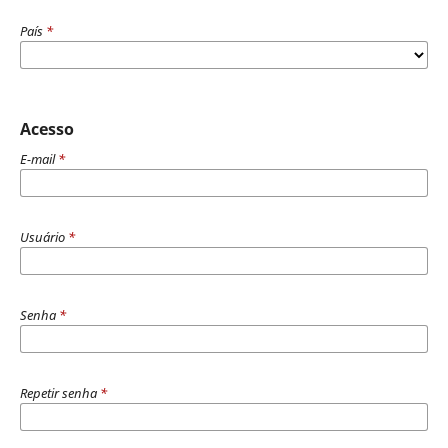
País
*
Acesso
E-mail
*
Usuário
*
Senha
*
Repetir senha
*