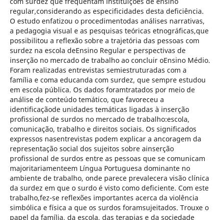
com surdez que frequentam instituições de ensino
regular,considerando as especificidades desta deficiência.
O estudo enfatizou o procedimentodas análises narrativas,
a pedagogia visual e as pesquisas teóricas etnográficas,que
possibilitou a reflexão sobre a trajetória das pessoas com
surdez na escola deEnsino Regular e perspectivas de
inserção no mercado de trabalho ao concluir oEnsino Médio.
Foram realizadas entrevistas semiestruturadas com a
família e coma educanda com surdez, que sempre estudou
em escola pública. Os dados foramtratados por meio de
análise de conteúdo temático, que favoreceu a
identificaçãode unidades temáticas ligadas à inserção
profissional de surdos no mercado de trabalho:escola,
comunicação, trabalho e direitos sociais. Os significados
expressos nasentrevistas podem explicar a ancoragem da
representação social dos sujeitos sobre ainserção
profissional de surdos entre as pessoas que se comunicam
majoritariamenteem Língua Portuguesa dominante no
ambiente de trabalho, onde parece prevalecera visão clínica
da surdez em que o surdo é visto como deficiente. Com este
trabalho,fez-se reflexões importantes acerca da violência
simbólica e física a que os surdos foramsujeitados. Trouxe o
papel da família, da escola, das terapias e da sociedade