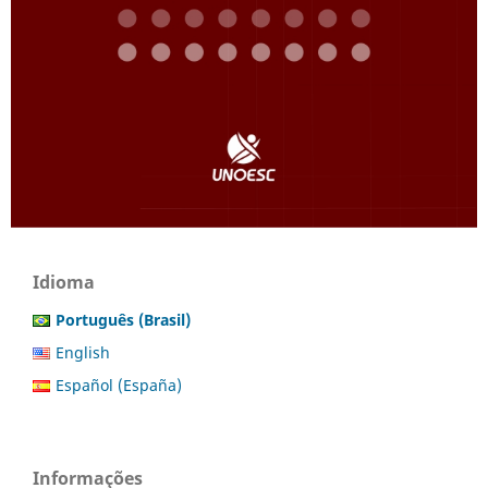
Idioma
Português (Brasil)
English
Español (España)
Informações