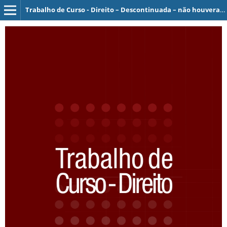
Trabalho de Curso - Direito – Descontinuada – não houveram edições publicadas.