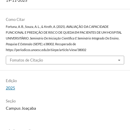
19-11-2025
Como Citar
Fortuna, A. B., Souza, A. L., & Kroth, A. (2025). AVALIAÇÃO DA CAPACIDADE
FUNCIONAL E PREDIÇÃO DE RISCO DE QUEDA EM PACIENTES DE UM HOSPITAL
UNIVERSITÁRIO.
Seminário De Iniciação Científica E Seminário Integrado De Ensino,
Pesquisa E Extensão (SIEPE)
, e38002. Recuperado de
https://periodicos.unoesc.edu.br/siepe/article/view/38002
Fomatos de Citação
Edição
2025
Seção
Campus Joaçaba