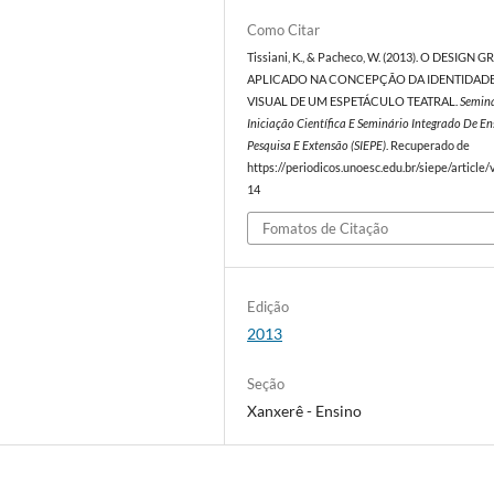
Como Citar
Tissiani, K., & Pacheco, W. (2013). O DESIGN 
APLICADO NA CONCEPÇÃO DA IDENTIDAD
VISUAL DE UM ESPETÁCULO TEATRAL.
Semin
Iniciação Científica E Seminário Integrado De En
Pesquisa E Extensão (SIEPE)
. Recuperado de
https://periodicos.unoesc.edu.br/siepe/article
14
Fomatos de Citação
Edição
2013
Seção
Xanxerê - Ensino