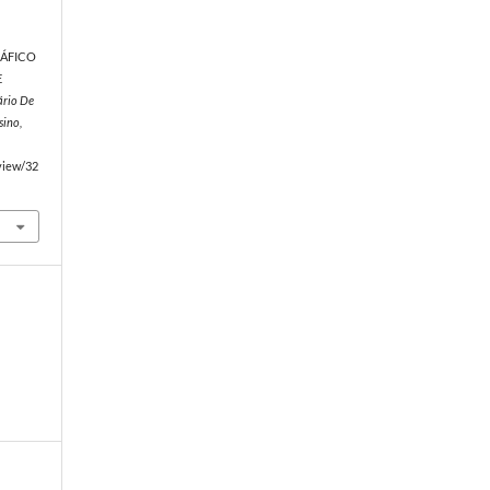
GRÁFICO
E
ário De
sino,
/view/32