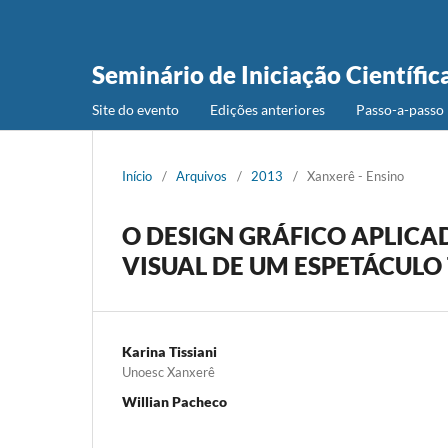
Seminário de Iniciação Científic
Site do evento
Edições anteriores
Passo-a-passo 
Início
/
Arquivos
/
2013
/
Xanxerê - Ensino
O DESIGN GRÁFICO APLIC
VISUAL DE UM ESPETÁCULO
Karina Tissiani
Unoesc Xanxerê
Willian Pacheco