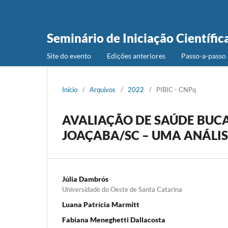
Seminário de Iniciação Científic
Site do evento
Edições anteriores
Passo-a-passo 
Início
/
Arquivos
/
2022
/
PIBIC - CNPq
AVALIAÇÃO DE SAÚDE BUCA
JOAÇABA/SC – UMA ANÁLI
Júlia Dambrós
Universidade do Oeste de Santa Catarina
Luana Patrícia Marmitt
Fabiana Meneghetti Dallacosta