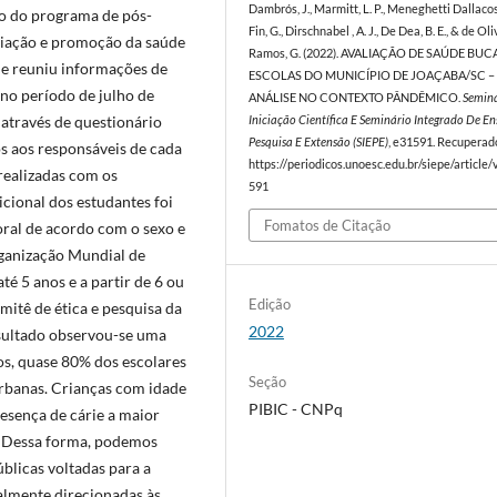
Dambrós, J., Marmitt, L. P., Meneghetti Dallacost
to do programa de pós-
Fin, G., Dirschnabel , A. J., De Dea, B. E., & de Ol
liação e promoção da saúde
Ramos, G. (2022). AVALIAÇÃO DE SAÚDE BUC
ue reuniu informações de
ESCOLAS DO MUNICÍPIO DE JOAÇABA/SC 
 no período de julho de
ANÁLISE NO CONTEXTO PÂNDÊMICO.
Semin
 através de questionário
Iniciação Científica E Seminário Integrado De En
Pesquisa E Extensão (SIEPE)
, e31591. Recuperad
s aos responsáveis de cada
https://periodicos.unoesc.edu.br/siepe/article
realizadas com os
591
icional dos estudantes foi
Fomatos de Citação
oral de acordo com o sexo e
rganização Mundial de
té 5 anos e a partir de 6 ou
Edição
mitê de ética e pesquisa da
2022
ultado observou-se uma
os, quase 80% dos escolares
Seção
urbanas. Crianças com idade
PIBIC - CNPq
esença de cárie a maior
:
Dessa forma, podemos
blicas voltadas para a
almente direcionadas às