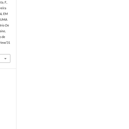
a, F.,
iveira
AL EM
– UMA
ário De
sino,
o de
/view/31