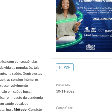
rise com consequências
PDF
a vida da população, tais
ente, na saúde. Dentre estas
que traz consigo inúmeros
Publicado
e desenvolvimento
10-11-2022
ição em saúde bucal.
lisar o impacto da pandemia
em saúde bucal, de
Como Citar
tarina. .
Método:
Consiste