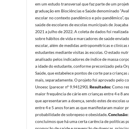
em um estudo transversal que faz parte de um proje
graduação em Biociências e Saúde denominado “Ava
escolar no contexto pandêmico e pós-pandêmico”, q
saúde de escolares de escolas municipais de Joaçaba
2021 a julho de 2022. A coleta de dados foi realizada
sobre hábitos de vida e marcadores de saúde enviado
escolar, além de medidas antropométricas e clínicas 
estudantes mediante visitas às escolas. O estado nutr
analisado pelos indicadores de índice de massa corp
a idade do estudante, conforme preconizado pela O
Saúde, que estabelece pontos de corte para crianças a
mais, separadamente. O projeto foi aprovado pelo co
Unoesc (parecer n° 9.941290).
Resultados:
Como res
maior frequência de cárie em crianças entre 4 e 8 an
que apresentaram a doença, sendo estes de escolas 
entre 4 e 5 anos foram as que manifestaram maior pr
probabilidade de sobrepeso e obesidade
. Conclusão
concluímos que há uma certa carência de políticas pú
promoção de saúde e prevenção de doenças, princip