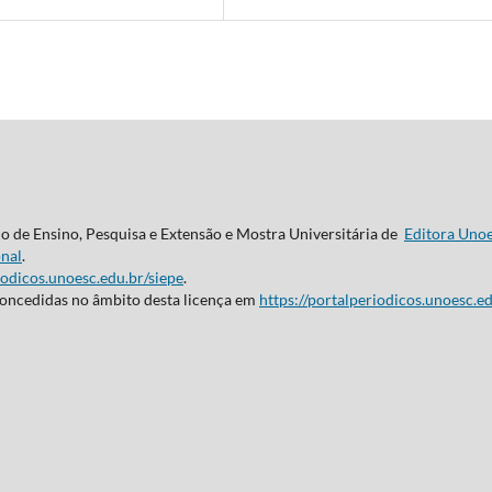
do de Ensino, Pesquisa e Extensão e Mostra Universitária de
Editora Uno
nal
.
iodicos.unoesc.edu.br/siepe
.
concedidas no âmbito desta licença em
https://portalperiodicos.unoesc.ed