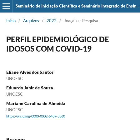
Seminário de Iniciação Científica e Seminário Integrado de Ensino, Pesquisa e Extensão (SIEPE)
Início
/
Arquivos
/
2022
/
Joaçaba - Pesquisa
PERFIL EPIDEMIOLÓGICO DE
IDOSOS COM COVID-19
Eliane Alves dos Santos
UNOESC
Eduardo Janir de Souza
UNOESC
Mariane Carolina de Almeida
UNOESC
https://orcid.org/0000-0002-6489-3560
Resumo