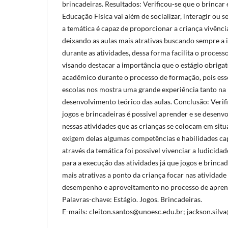
brincadeiras. Resultados: Verificou-se que o brincar 
Educação Física vai além de socializar, interagir ou s
a temática é capaz de proporcionar a criança vivência
deixando as aulas mais atrativas buscando sempre a 
durante as atividades, dessa forma facilita o proces
visando destacar a importância que o estágio obriga
acadêmico durante o processo de formação, pois ess
escolas nos mostra uma grande experiência tanto na
desenvolvimento teórico das aulas. Conclusão: Verif
jogos e brincadeiras é possivel aprender e se desenvo
nessas atividades que as crianças se colocam em si
exigem delas algumas competências e habilidades ca
através da temática foi possivel vivenciar a ludicid
para a execução das atividades já que jogos e brincad
mais atrativas a ponto da criança focar nas atividad
desempenho e aproveitamento no processo de apren
Palavras-chave: Estágio. Jogos. Brincadeiras.
E-mails: cleiton.santos@unoesc.edu.br; jackson.sil