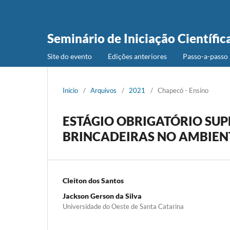
Seminário de Iniciação Científic
Site do evento
Edições anteriores
Passo-a-passo 
Início
/
Arquivos
/
2021
/
Chapecó - Ensino
ESTÁGIO OBRIGATÓRIO SUP
BRINCADEIRAS NO AMBIEN
Cleiton dos Santos
Jackson Gerson da Silva
Universidade do Oeste de Santa Catarina