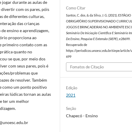
e jogar durante as aulas de
Como Citar
e divertir com os pares, póis
Santos, C. dos, & da Silva, J. G. (2021). ESTÁGIO
s de diferentes culturas,
OBRIGATÓRIO SUPERVISIONADO CURRICULA
interação das crianças
JOGOS E BRINCADEIRAS NO AMBIENTE ESC
so de ensino e aprendizagem,
Seminário De Iniciação Científica E Seminário I
tório proporciona ao
De Ensino, Pesquisa E Extensão (SIEPE)
, e28699.
e primeiro contato com as
Recuperado de
https://periodicos.unoesc.edu.br/siepe/article
 prática quanto no
699
icou-se que, por meio dos
lver com seus pares, pois é
Fomatos de Citação
tuações/problemas que
pazes de resolver. Também
ade como um ponto positivo
Edição
eiras lúdicas tornan as aulas
2021
e e ter um melhor
dizagem.
Seção
Chapecó - Ensino
va@unoesc.edu.br