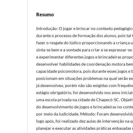
Resumo
Introdução: O jogar e brincar no contexto pedagógico
durante o processo de formação dos alunos, pois tal
fazer o resgate do lúdico proporcionando a criança 
sinta-se bem e a vontade para criar e se expressar-se
e experimentar diferentes jogos e brincadeiras propo
desenvolver habilidades de coordenação motora be
capacidade psicomotora, pois durante esses jogos e b
posicionam em situações problemas na qual serão ex
já desenvolveu, porém não são exigidas com frequênc
estágio obrigatório, foi desenvolvido nos anos inici
uma escola privada na cidade de Chapecó-SC. Objetiv
do desenvolvimento de jogos e brincadeiras no con
por meio da ludicidade. Método: Foram desenvolvida
logo após, foi realizado dez aulas de intervenção na q
planejar e executar as atividades práticas enbasadas 