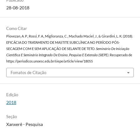
Publicado
28-08-2018
Como Citar
Piovezan, A. P., Rossi, F. A., Miglioranza, C., Machado Maciel, J., & Girardini, L. K. (2018).
EFICÁCIA DO TRATAMENTO DE MASTITE SUBCLÍNICA NO PERÍODO PÓS-
SECAGEM COM E SEM APLICAÇÃO DE SELANTE DE TETO.
Seminário De Iniciação
Científica E Seminário Integrado De Ensino, Pesquisa E Extensão (SIEPE)
. Recuperado de
https://periodicos.unoesc.edu.br/siepe/article/view/18055
Fomatos de Citação
Edição
2018
Seção
Xanxerê - Pesquisa